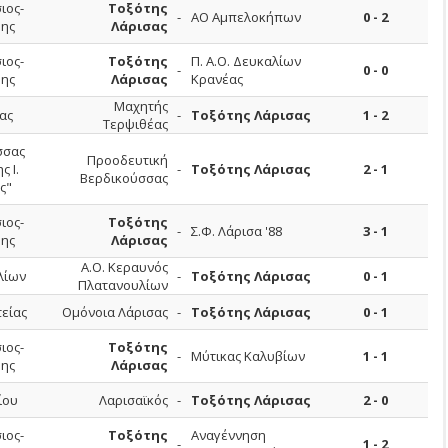
ιος-
Τοξότης
-
ΑΟ Αμπελοκήπων
0 - 2
ης
Λάρισας
ιος-
Τοξότης
Π. Α.Ο. Δευκαλίων
-
0 - 0
ης
Λάρισας
Κρανέας
Μαχητής
ας
-
Τοξότης Λάρισας
1 - 2
Τερψιθέας
σσας
Προοδευτική
 Ι.
-
Τοξότης Λάρισας
2 - 1
Βερδικούσσας
ς"
ιος-
Τοξότης
-
Σ.Φ. Λάρισα '88
3 - 1
ης
Λάρισας
Α.Ο. Κεραυνός
λίων
-
Τοξότης Λάρισας
0 - 1
Πλατανουλίων
τείας
Ομόνοια Λάρισας
-
Τοξότης Λάρισας
0 - 1
ιος-
Τοξότης
-
Μύτικας Καλυβίων
1 - 1
ης
Λάρισας
ίου
Λαρισαϊκός
-
Τοξότης Λάρισας
2 - 0
ιος-
Τοξότης
Αναγέννηση
-
1 - 2