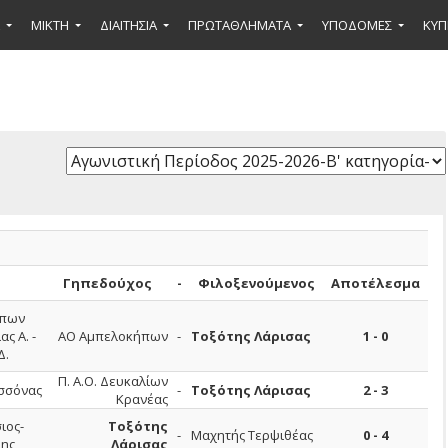
ΜΙΚΤΉ
ΔΙΑΙΤΗΣΙΑ
ΠΡΩΤΑΘΛΗΜΑΤΑ
ΥΠΟΔΟΜΕΣ
ΚΥΠ
Γηπεδούχος
-
Φιλοξενούμενος
Αποτέλεσμα
ήπων
ς Α. -
ΑΟ Αμπελοκήπων
-
Τοξότης Λάρισας
1 - 0
Δ.
Π. Α.Ο. Δευκαλίων
σσόνας
-
Τοξότης Λάρισας
2 - 3
Κρανέας
ιος-
Τοξότης
-
Μαχητής Τερψιθέας
0 - 4
ης
Λάρισας