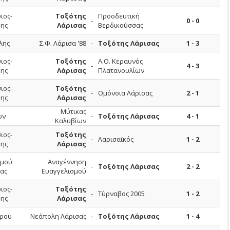
ιος-
Τοξότης
Προοδευτική
-
0 - 0
ης
Λάρισας
Βερδικούσσας
λης
Σ.Φ. Λάρισα '88
-
Τοξότης Λάρισας
1 - 3
ιος-
Τοξότης
Α.Ο. Κεραυνός
-
4 - 3
ης
Λάρισας
Πλατανουλίων
ιος-
Τοξότης
-
Ομόνοια Λάρισας
2 - 1
ης
Λάρισας
Μύτικας
ων
-
Τοξότης Λάρισας
4 - 1
Καλυβίων
ιος-
Τοξότης
-
Λαρισαϊκός
1 - 2
ης
Λάρισας
σμού
Αναγέννηση
-
Τοξότης Λάρισας
2 - 2
ας
Ευαγγελισμού
ιος-
Τοξότης
-
Τύρναβος 2005
1 - 2
ης
Λάρισας
ρου
Νεάπολη Λάρισας
-
Τοξότης Λάρισας
1 - 4