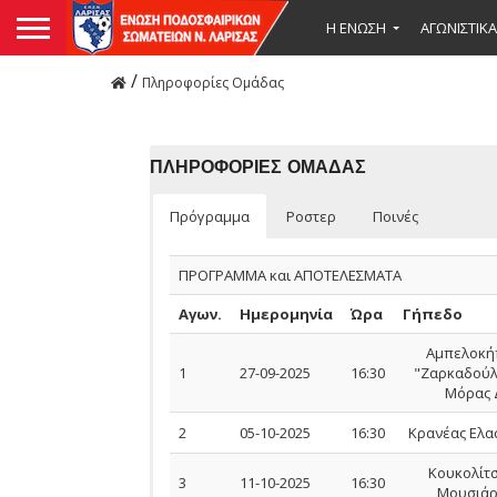
Η ΕΝΩΣΗ
ΑΓΩΝΙΣΤΙΚΑ
/
Πληροφορίες Ομάδας
ΠΛΗΡΟΦΟΡΙΕΣ ΟΜΑΔΑΣ
Πρόγραμμα
Ροστερ
Ποινές
ΠΡΟΓΡΑΜΜΑ και ΑΠΟΤΕΛΕΣΜΑΤΑ
Αγων.
Ημερομηνία
Ώρα
Γήπεδο
Αμπελοκ
1
27-09-2025
16:30
"Ζαρκαδούλα
Μόρας 
2
05-10-2025
16:30
Κρανέας Ελα
Κουκολίτσ
3
11-10-2025
16:30
Μουσιάρ