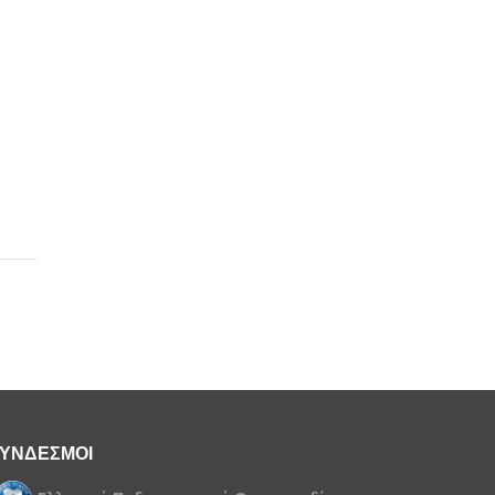
ιπο
ία
Υπόλοιπο
τιολογία
Η
0 Αγων
ΡΑΒΑΣΗ
ΘΡΟΥ 11
Ρ. 2 ΠΚ
ΥΝΔΕΣΜΟΙ
τονη
0 Αγων