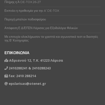
ΓΙΑΧΙΑ ΚΡΙΣΤΙ
Πλήρης η Ά DE-TOX 26-27
1159060
ΚΩΝΣΤΑΝΤΑΣ ΚΩΝΣΤΑΝΤΙΝΟΣ
ΓΚΟΛΑΝΤΑΣ ΠΕΡΙΚΛΗΣ
Εκπνέει η προθεσμία για την A’ DE-TOX
1325975
ΜΙΚΕΡΤΖΗΣ ΔΗΜΗΤΡΙΟΣ
ΓΚΟΥΝΤΑΡΑΣ ΗΛΙΑΣ
Παροχή μπαλών ποδοσφαίρου
1361238
ΓΟΥΠΟΣ ΚΩΝΣΤΑΝΤΙΝΟΣ
ΔΑΛΕΡΑΣ ΦΙΛΙΠΠΟΣ
Απόφαση Ε.Δ/ΕΠΣΝ Λάρισας για Εξοδολόγια Φιλικών
1271532
ΑΚΡΙΒΟΣ ΔΗΜΗΤΡΙΟΣ
ΔΕΔΙΚΟΥΣΗΣ ΒΑΣΙΛΕΙΟΣ
Με επιτυχία ολοκλήρωσαν τα γραπτά και αγωνιστικά τεστ οι διαιτητές
της Β’ Κατηγορίας
ΕΛΙΖΟΠΟΥΛΟΣ ΓΕΩΡΓΙΟΣ
1233411
ΚΟΥΛΟΥΡΗΣ ΑΘΑΝΑΣΙΟΣ
ΕΠΙΚΟΙΝΩΝΙΑ
ΕΥΑΓΓΕΛΟΥ ΔΗΜΗΤΡΙΟΣ
1159060
ΚΩΝΣΤΑΝΤΑΣ ΚΩΝΣΤΑΝΤΙΝΟΣ
Αδριανού 12, Τ.Κ. 41223 Λάρισα
ΕΥΑΓΓΕΛΟΥ ΑΝΔΡΕΑΣ
1159078
ΓΚΟΛΑΝΤΑΣ ΠΕΡΙΚΛΗΣ
2410288241 & 2410288243
ΕΥΑΓΓΕΛΟΥ ΧΑΡΑΛΑΜΠΟΣ
1159060
ΚΩΝΣΤΑΝΤΑΣ ΚΩΝΣΤΑΝΤΙΝΟΣ
fax: 2410 288214
ΕΥΘΥΜΙΟΥ ΑΝΑΡΓΥΡΟΣ
epslarisas@otenet.gr
1461119
ΜΠΑΛΑΜΩΤΗΣ ΔΗΜΗΤΡΙΟΣ
ΖΑΧΑΡΙΑΣ ΚΩΝΣΤΑΝΤΙΝΟΣ
1159060
ΚΩΝΣΤΑΝΤΑΣ ΚΩΝΣΤΑΝΤΙΝΟΣ
ΖΙΩΓΑΣ ΓΕΩΡΓΙΟΣ
1159060
ΚΩΝΣΤΑΝΤΑΣ ΚΩΝΣΤΑΝΤΙΝΟΣ