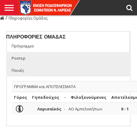
/
Πληροφορίες Ομάδας
Η
ΕΝΩΣΗ
ΑΓΩΝΙΣΤΙΚΑ
ΜΙΚΤΉ
ΔΙΑΙΤΗΣΙΑ
ΠΡΩΤΑΘΛΗΜΑΤΑ
ΥΠΟΔΟΜΕΣ
ΚΥΠΕΛΛΟ
ΑΜΕΣΑ
LIVE
ΝΕΑ
ΠΡΩΤΑΘΛΗΜΑΤΑ
ΚΥΠΕΛΛΟ
ΥΠΟΔΟΜΕΣ
ΠΕΙΘΑΡΧΙΚΟ
ΜΙΚΤΗ
ΠΑΡΑΤΗΡΗΤΕΣ
ΠΡΟΠΟΝΗΤΕΣ
ΔΙΑΙΤΗΤΕΣ
VIDEO
ΓΕΝΙΚΑ
ΑΦΙΕΡΩΜΑΤΑ
ΕΚΔΗΛΩΣΕΙΣ
ΕΠΙΚΟΙΝΩΝΙΑ
ΑΠΟΤΕΛΕΣΜΑΤΑ
ΛΑΡΙΣΑΣ
ΠΛΗΡΟΦΟΡΙΕΣ ΟΜΑΔΑΣ
Πρόγραμμα
Ροστερ
Ποινές
ΠΡΟΓΡΑΜΜΑ και ΑΠΟΤΕΛΕΣΜΑΤΑ
Γύρος
Γηπεδούχος
-
Φιλοξενούμενος
Αποτέλεσμ
Λαρισαϊκός
-
ΑΟ Αμπελοκήπων
0 - 1
Ομάδας
ΠΟΔΟΣΦΑΙΡΙΣΤΕΣ