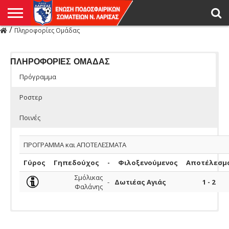
/
Πληροφορίες Ομάδας
Η
ΕΝΩΣΗ
ΑΓΩΝΙΣΤΙΚΑ
ΜΙΚΤΉ
ΔΙΑΙΤΗΣΙΑ
ΠΡΩΤΑΘΛΗΜΑΤΑ
ΥΠΟΔΟΜΕΣ
ΚΥΠΕΛΛΟ
ΑΜΕΣΑ
LIVE
ΝΕΑ
ΠΡΩΤΑΘΛΗΜΑΤΑ
ΚΥΠΕΛΛΟ
ΥΠΟΔΟΜΕΣ
ΠΕΙΘΑΡΧΙΚΟ
ΜΙΚΤΗ
ΠΑΡΑΤΗΡΗΤΕΣ
ΠΡΟΠΟΝΗΤΕΣ
ΔΙΑΙΤΗΤΕΣ
VIDEO
ΓΕΝΙΚΑ
ΑΦΙΕΡΩΜΑΤΑ
ΕΚΔΗΛΩΣΕΙΣ
ΕΠΙΚΟΙΝΩΝΙΑ
ΑΠΟΤΕΛΕΣΜΑΤΑ
ΛΑΡΙΣΑΣ
ΠΛΗΡΟΦΟΡΙΕΣ ΟΜΑΔΑΣ
Πρόγραμμα
Ροστερ
Ποινές
ΠΡΟΓΡΑΜΜΑ και ΑΠΟΤΕΛΕΣΜΑΤΑ
Γύρος
Γηπεδούχος
-
Φιλοξενούμενος
Αποτέλεσμ
Σμόλικας
-
Δωτιέας Αγιάς
1 - 2
Φαλάνης
Ομάδας
ΠΟΔΟΣΦΑΙΡΙΣΤΕΣ