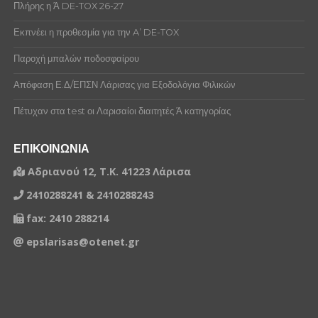
ΔΑΛΛΑΣ ΕΥΑΓΓΕΛΟΣ
Πλήρης η Ά DE-TOX 26-27
1441586
ΦΟΥΚΑΛΑΣ ΠΕΤΡΟΣ
ΖΑΦΕΙΡΑΚΗΣ ΣΤΥΛΙΑΝΟΣ
Εκπνέει η προθεσμία για την A’ DE-TOX
1444851
ΝΤΕΛΗΣ ΔΗΜΗΤΡΙΟΣ
ΖΙΟΥΛΗΣ ΝΙΚΟΛΑΟΣ
Παροχή μπαλών ποδοσφαίρου
2009826
ΚΟΛΕΤΣΙ ΦΛΑΒΙΟ
ΗΛΙΑΔΗΣ ΓΕΩΡΓΙΟΣ
Απόφαση Ε.Δ/ΕΠΣΝ Λάρισας για Εξοδολόγια Φιλικών
2009489
ΜΑΝΤΣΕ ΑΓΓΕΛΟΣ
ΚΑΚΑΛΙΑΓΚΑΣ ΑΘΑΝΑΣΙΟΣ
Πέτυχαν στα test οι Λαρισαίοι διαιτητές Ά κατηγορίας
ΚΑΛΟΓΙΑΝΝΗΣ ΔΗΜΗΤΡΙΟΣ
1441586
ΦΟΥΚΑΛΑΣ ΠΕΤΡΟΣ
ΕΠΙΚΟΙΝΩΝΙΑ
ΚΑΡΔΑΡΑΣ ΙΩΑΝΝΗΣ
1314609
ΤΣΑΚΑΛΙ ΑΟΥΡΕΛ
Αδριανού 12, Τ.Κ. 41223 Λάρισα
ΚΑΤΣΑΒΑΣ ΚΩΝΣΤΑΝΤΙΝΟΣ
2410288241 & 2410288243
1444851
ΝΤΕΛΗΣ ΔΗΜΗΤΡΙΟΣ
ΚΟΛΕΤΣΙ ΦΛΑΒΙΟ
fax: 2410 288214
1407473
ΧΟΝΔΡΟΔΗΜΟΣ ΠΕΡΙΚΛΗΣ
epslarisas@otenet.gr
ΚΟΛΤΡΑΚΑ ΜΠΕΝΑΡΤ
1444851
ΝΤΕΛΗΣ ΔΗΜΗΤΡΙΟΣ
ΚΟΤΣΙΜΠΕΛΙ ΑΛΕΞΑΝΤΡΟ
1490081
ΝΙΚΟΛΑΚΟΥΛΗΣ ΔΗΜΗΤΡΙΟΣ
ΚΟΥΜΠΑΡΟΣ ΔΗΜΗΤΡΙΟΣ
1281846
ΜΠΛΑΤΣΕΡΗ ΡΟΝΤΡΙΓΟΣ