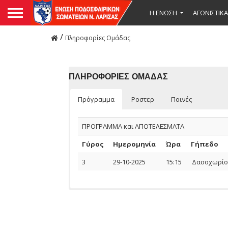
Η ΕΝΩΣΗ
ΑΓΩΝΙΣΤΙΚΑ
/
Πληροφορίες Ομάδας
ΠΛΗΡΟΦΟΡΙΕΣ ΟΜΑΔΑΣ
Πρόγραμμα
Ροστερ
Ποινές
ΠΡΟΓΡΑΜΜΑ και ΑΠΟΤΕΛΕΣΜΑΤΑ
Γύρος
Ημερομηνία
Ώρα
Γήπεδο
3
29-10-2025
15:15
Δασοχωρίο
Ομάδας
ΠΟΔΟΣΦΑΙΡΙΣΤΕΣ
Αναμέτρηση
Ημερομηνία
Ονοματεπώνυμο
Όνομα
Ποδοσφαιριστών
Πατέρα