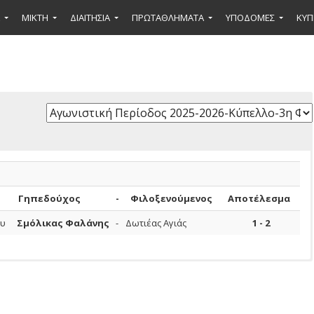
ΜΙΚΤΉ
ΔΙΑΙΤΗΣΙΑ
ΠΡΩΤΑΘΛΗΜΑΤΑ
ΥΠΟΔΟΜΕΣ
ΚΥΠ
Γηπεδούχος
-
Φιλοξενούμενος
Αποτέλεσμα
υ
Σμόλικας Φαλάνης
-
Δωτιέας Αγιάς
1 - 2
Ποινή
Αιτιολογία
Υπό
Έτος
Λεπτά
Συμμετοχές
Γέννησης
Συμμετοχής