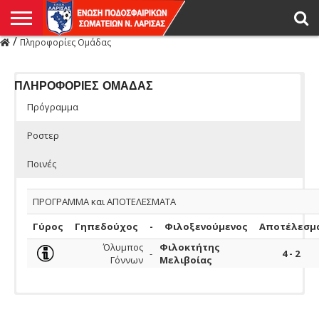
/
Πληροφορίες Ομάδας
Η
ΕΝΩΣΗ
ΑΓΩΝΙΣΤΙΚΑ
ΜΙΚΤΉ
ΔΙΑΙΤΗΣΙΑ
ΠΡΩΤΑΘΛΗΜΑΤΑ
ΥΠΟΔΟΜΕΣ
ΚΥΠΕΛΛΟ
ΑΜΕΣΑ
LIVE
ΝΕΑ
ΠΡΩΤΑΘΛΗΜΑΤΑ
ΚΥΠΕΛΛΟ
ΥΠΟΔΟΜΕΣ
ΠΕΙΘΑΡΧΙΚΟ
ΜΙΚΤΗ
ΠΑΡΑΤΗΡΗΤΕΣ
ΠΡΟΠΟΝΗΤΕΣ
ΔΙΑΙΤΗΤΕΣ
VIDEO
ΓΕΝΙΚΑ
ΑΦΙΕΡΩΜΑΤΑ
ΕΚΔΗΛΩΣΕΙΣ
ΕΠΙΚΟΙΝΩΝΙΑ
ΑΠΟΤΕΛΕΣΜΑΤΑ
ΛΑΡΙΣΑΣ
ΠΛΗΡΟΦΟΡΙΕΣ ΟΜΑΔΑΣ
Πρόγραμμα
Ροστερ
Ποινές
ΠΡΟΓΡΑΜΜΑ και ΑΠΟΤΕΛΕΣΜΑΤΑ
Γύρος
Γηπεδούχος
-
Φιλοξενούμενος
Αποτέλεσμ
Όλυμπος
Φιλοκτήτης
-
4 - 2
Γόννων
Μελιβοίας
Ομάδας
ΠΟΔΟΣΦΑΙΡΙΣΤΕΣ