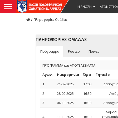
Η ΕΝΩΣΗ
ΑΓΩΝΙΣΤΙΚΑ
/
Πληροφορίες Ομάδας
ΠΛΗΡΟΦΟΡΙΕΣ ΟΜΑΔΑΣ
Πρόγραμμα
Ροστερ
Ποινές
ΠΡΟΓΡΑΜΜΑ και ΑΠΟΤΕΛΕΣΜΑΤΑ
Αγων.
Ημερομηνία
Ώρα
Γήπεδο
1
21-09-2025
17:00
Δασοχωρ
2
28-09-2025
16:30
Αγιάς
3
04-10-2025
16:30
Δασοχωρ
Δαμασί
4
11-10-2025
16:30
("Μουσιάρ