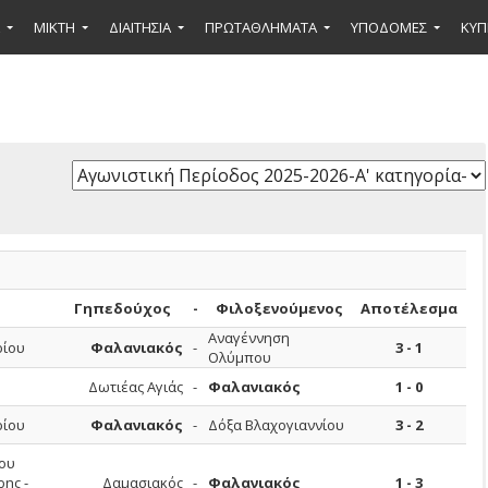
ΜΙΚΤΉ
ΔΙΑΙΤΗΣΙΑ
ΠΡΩΤΑΘΛΗΜΑΤΑ
ΥΠΟΔΟΜΕΣ
ΚΥΠ
Γηπεδούχος
-
Φιλοξενούμενος
Αποτέλεσμα
Αναγέννηση
ίου
Φαλανιακός
-
3 - 1
Ολύμπου
Δωτιέας Αγιάς
-
Φαλανιακός
1 - 0
ίου
Φαλανιακός
-
Δόξα Βλαχογιαννίου
3 - 2
ου
ης -
Δαμασιακός
-
Φαλανιακός
1 - 3