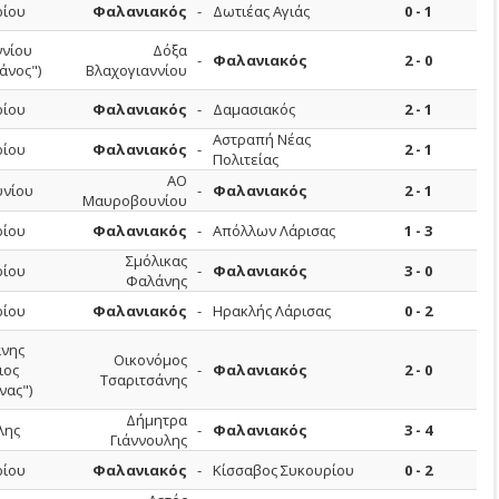
ίου
Φαλανιακός
-
Δωτιέας Αγιάς
0 - 1
ννίου
Δόξα
-
Φαλανιακός
2 - 0
άνος")
Βλαχογιαννίου
ίου
Φαλανιακός
-
Δαμασιακός
2 - 1
Αστραπή Νέας
ίου
Φαλανιακός
-
2 - 1
Πολιτείας
ΑΟ
νίου
-
Φαλανιακός
2 - 1
Μαυροβουνίου
ίου
Φαλανιακός
-
Απόλλων Λάρισας
1 - 3
Σμόλικας
ίου
-
Φαλανιακός
3 - 0
Φαλάνης
ίου
Φαλανιακός
-
Ηρακλής Λάρισας
0 - 2
άνης
Οικονόμος
ιος
-
Φαλανιακός
2 - 0
Τσαριτσάνης
νας")
Δήμητρα
λης
-
Φαλανιακός
3 - 4
Γιάννουλης
ίου
Φαλανιακός
-
Κίσσαβος Συκουρίου
0 - 2