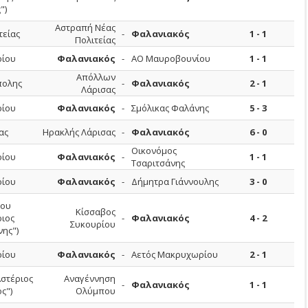
")
Αστραπή Νέας
τείας
-
Φαλανιακός
1 - 1
Πολιτείας
ίου
Φαλανιακός
-
ΑΟ Μαυροβουνίου
1 - 1
Απόλλων
πολης
-
Φαλανιακός
2 - 1
Λάρισας
ίου
Φαλανιακός
-
Σμόλικας Φαλάνης
5 - 3
ας
Ηρακλής Λάρισας
-
Φαλανιακός
6 - 0
Οικονόμος
ίου
Φαλανιακός
-
1 - 1
Τσαριτσάνης
ίου
Φαλανιακός
-
Δήμητρα Γιάννουλης
3 - 0
ίου
Κίσσαβος
ριος
-
Φαλανιακός
4 - 2
Συκουρίου
ης")
ίου
Φαλανιακός
-
Αετός Μακρυχωρίου
2 - 1
Αστέριος
Αναγέννηση
-
Φαλανιακός
1 - 1
ς")
Ολύμπου