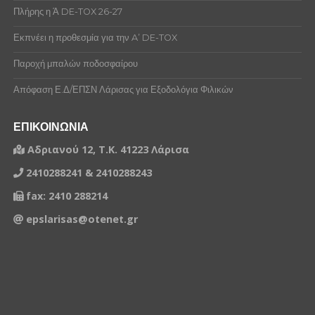
Πλήρης η Ά DE-TOX 26-27
Εκπνέει η προθεσμία για την A’ DE-TOX
Παροχή μπαλών ποδοσφαίρου
Απόφαση Ε.Δ/ΕΠΣΝ Λάρισας για Εξοδολόγια Φιλικών
ΕΠΙΚΟΙΝΩΝΙΑ
Αδριανού 12, Τ.Κ. 41223 Λάρισα
2410288241 & 2410288243
fax: 2410 288214
epslarisas@otenet.gr