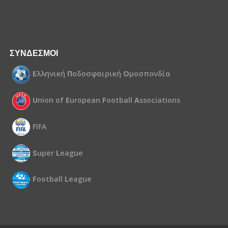
ΣΥΝΔΕΣΜΟΙ
Ε
λληνική
Π
οδοσφαιρική
Ο
μοσπονδία
U
nion of
E
uropean
F
ootball
A
ssociations
FIFA
S
uper
L
eague
F
ootball
L
eague