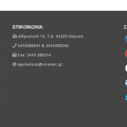
δεχτεί ποινές την περίοδο που επιλέξατε
ABRIEL
 την περίοδο που επιλέξατε
-
-
ΕΠΙΚΟΙΝΩΝΙΑ
Σ
-
Αδριανού 12, Τ.Κ. 41223 Λάρισα
2010
2410288241 & 2410288243
-
fax: 2410 288214
2011
epslarisas@otenet.gr
2010
Λ
-
2006
2005
2002
-