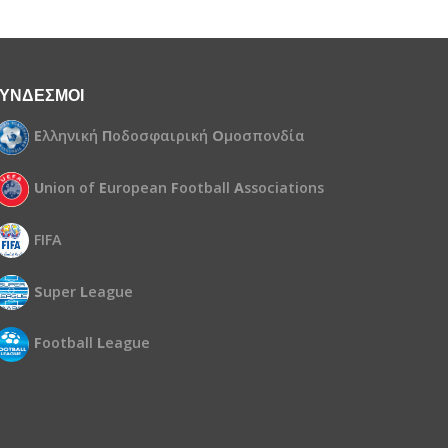
ΥΝΔΕΣΜΟΙ
Ε
λληνική
Π
οδοσφαιρική
Ο
μοσπονδία
U
nion of
E
uropean
F
ootball
A
ssociations
FIFA
S
uper
L
eague
F
ootball
L
eague