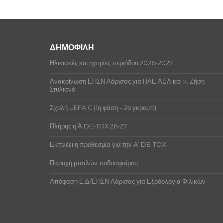
Οι ποδοσφαιριστές της ομάδας δεν έχουν 
EDGARDO G
Δεν υπάρχουν ποινές αξιωματούχων αυτή
MARTINI VALENTIN
MARTINI
TEPLIUK OLEKSII
IHOR
ΔΗΜΟΦΙΛΗ
ΑΒΡΑΜΟΥΛΗΣ ΑΣΤΕΡΙΟΣ
ΑΘΑΝΑΣΙΟΣ
Ηλικιακές κατηγορίες περιόδου 2026-2027
ΑΛΛΑΡΑΪ ΕΜΜΑΝΟΥΗΛ
ΝΑΪΜ
Ανακοίνωση ΕΠΣΝ Λάρισας για ΠΑΕ ΑΕΛ και κ. Ζήση
Στυλιανό.
ΑΝΤΩΝΙΟΥ ΒΑΣΙΛΕΙΟΣ
ΧΡΗΣΤΟΣ
Σχολή UEFA C (1η φάση – 2ο γκρουπ)
ΑΡΣΕΝΙΟΥ ΟΡΕΣΤΗΣ
ΑΡΙΣΤΕΙΔΗΣ
ΑΡΣΕΝΙΟΥ ΒΑΣΙΛΕΙΟΣ
ΑΡΙΣΤΕΙΔΗΣ
Πλήρης η Ά DE-TOX 26-27
ΒΑΛΑΗΣ ΒΑΣΙΛΕΙΟΣ
ΕΜΜΑΝΟΥΗ
Εκπνέει η προθεσμία για την A’ DE-TOX
ΒΑΣΙΛΕΙΟΥ ΘΕΟΦΑΝΗΣ
ΔΗΜΗΤΡΙΟΣ
Παροχή μπαλών ποδοσφαίρου
ΒΕΛΑΣ ΙΛΙΑΜΟ
ΙΛΙΑ
Απόφαση Ε.Δ/ΕΠΣΝ Λάρισας για Εξοδολόγια Φιλικών
ΒΛΑΧΑΚΗΣ ΙΩΑΝΝΗΣ
ΓΕΩΡΓΙΟΣ
ΒΛΑΧΟΣΤΕΡΓΙΟΣ ΔΗΜΗΤΡΙΟΣ
ΧΡΗΣΤΟΣ