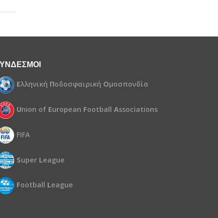
ΥΝΔΕΣΜΟΙ
Ε
λληνική
Π
οδοσφαιρική
Ο
μοσπονδία
U
nion of
E
uropean
F
ootball
A
ssociations
FIFA
S
uper
L
eague
F
ootball
L
eague