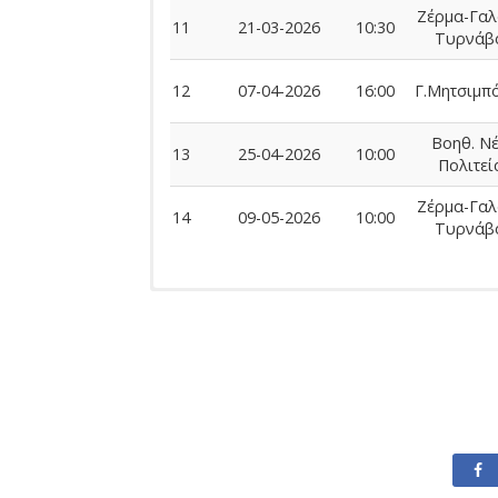
Ζέρμα-Γαλ
11
21-03-2026
10:30
Τυρνάβ
12
07-04-2026
16:00
Γ.Μητσιμπό
Βοηθ. Ν
13
25-04-2026
10:00
Πολιτεί
Ζέρμα-Γαλ
14
09-05-2026
10:00
Τυρνάβ
Ομάδας
ΠΟΔΟΣΦΑΙΡΙΣΤΕΣ
Αναμέτρηση
Ημερομηνία
Ονοματεπώνυμο
Όνομα Πατέρα
Ποδοσφαιριστών
Αγωνι
Αρ.
Ονοματεπώνυμο
Αναμ
Αξιωματούχων
Δελτίου
Αξιωματούχος
Αναμέτρηση
Ημ
Η ομάδα δεν έχει δεχθεί ποινές την π
Οι ποδοσφαιριστές της ομάδας δεν έχο