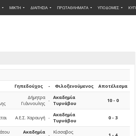
ΜΙΚΤΉ
ΔΙΑΙΤΗΣΙΑ
ΠΡΩΤΑΘΛΗΜΑΤΑ
ΥΠΟΔΟΜΕΣ
ΚΥΠ
Γηπεδούχος
-
Φιλοξενούμενος
Αποτέλεσμα
Δήμητρα
Ακαδημία
-
10 - 0
λης
Γιάννουλης
Τυρνάβου
Ακαδημία
ται
Α.Ε.Σ. Χαραυγή
-
0 - 3
Τυρνάβου
άτου
Ακαδημία
Κίσσαβος
-
1 - 4