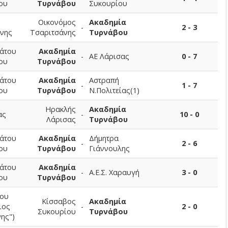
ου
Τυρνάβου
Συκουρίου
Οικονόμος
Ακαδημία
-
2 - 3
νης
Τσαριτσάνης
Τυρνάβου
άτου
Ακαδημία
-
ΑΕ Λάρισας
0 - 7
ου
Τυρνάβου
άτου
Ακαδημία
Αστραπή
-
1 - 7
ου
Τυρνάβου
Ν.Πολιτείας(1)
Ηρακλής
Ακαδημία
ας
-
10 - 0
Λάρισας
Τυρνάβου
άτου
Ακαδημία
Δήμητρα
-
2 - 6
ου
Τυρνάβου
Γιάννουλης
άτου
Ακαδημία
-
Α.Ε.Σ. Χαραυγή
3 - 0
ου
Τυρνάβου
ου
Κίσσαβος
Ακαδημία
ιος
-
2 - 0
Συκουρίου
Τυρνάβου
ης")