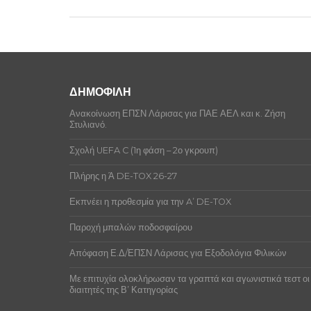
Δεν υπάρχουν ποινές αξιωματούχων αυ
ΔΗΜΟΦΙΛΗ
Ανακοίνωση ΕΠΣΝ Λάρισας για ΠΑΕ ΑΕΛ και κ. Ζήση
Στυλιανό.
Σχολή UEFA C (1η φάση – 2ο γκρουπ)
Πλήρης η Ά DE-TOX 26-27
Εκπνέει η προθεσμία για την A’ DE-TOX
Παροχή μπαλών ποδοσφαίρου
Απόφαση Ε.Δ/ΕΠΣΝ Λάρισας για Εξοδολόγια Φιλικών
Με επιτυχία ολοκλήρωσαν τα γραπτά και αγωνιστικά τεστ οι
διαιτητές της Β’ Κατηγορίας