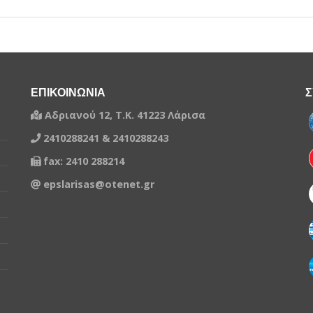
τή την περίοδο που επιλέξατε
ΕΠΙΚΟΙΝΩΝΙΑ
Σ
Αδριανού 12, Τ.Κ. 41223 Λάρισα
2410288241 & 2410288243
fax: 2410 288214
epslarisas@otenet.gr