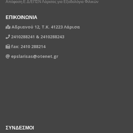
Απόφαση Ε.Δ/ΕΠΣΝ Λάρισας για Εξοδολόγια Φιλικών
ΕΠΙΚΟΙΝΩΝΙΑ
Αδριανού 12, Τ.Κ. 41223 Λάρισα
2410288241 & 2410288243
fax: 2410 288214
epslarisas@otenet.gr
ΣΥΝΔΕΣΜΟΙ