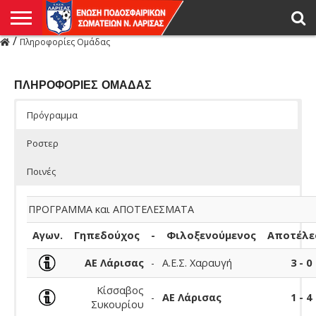
/
Πληροφορίες Ομάδας
Η
ΕΝΩΣΗ
ΑΓΩΝΙΣΤΙΚΑ
ΜΙΚΤΉ
ΔΙΑΙΤΗΣΙΑ
ΠΡΩΤΑΘΛΗΜΑΤΑ
ΥΠΟΔΟΜΕΣ
ΚΥΠΕΛΛΟ
ΑΜΕΣΑ
LIVE
ΝΕΑ
ΠΡΩΤΑΘΛΗΜΑΤΑ
ΚΥΠΕΛΛΟ
ΥΠΟΔΟΜΕΣ
ΠΕΙΘΑΡΧΙΚΟ
ΜΙΚΤΗ
ΠΑΡΑΤΗΡΗΤΕΣ
ΠΡΟΠΟΝΗΤΕΣ
ΔΙΑΙΤΗΤΕΣ
VIDEO
ΓΕΝΙΚΑ
ΑΦΙΕΡΩΜΑΤΑ
ΕΚΔΗΛΩΣΕΙΣ
ΕΠΙΚΟΙΝΩΝΙΑ
ΑΠΟΤΕΛΕΣΜΑΤΑ
ΛΑΡΙΣΑΣ
ΠΛΗΡΟΦΟΡΙΕΣ ΟΜΑΔΑΣ
Πρόγραμμα
Ροστερ
Ποινές
ΠΡΟΓΡΑΜΜΑ και ΑΠΟΤΕΛΕΣΜΑΤΑ
Αγων.
Γηπεδούχος
-
Φιλοξενούμενος
Αποτέλε
ΑΕ Λάρισας
-
Α.Ε.Σ. Χαραυγή
3 - 0
Κίσσαβος
-
ΑΕ Λάρισας
1 - 4
Συκουρίου