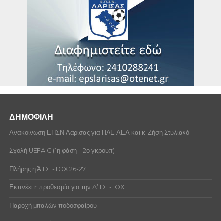
ΔΗΜΟΦΙΛΗ
Ανακοίνωση ΕΠΣΝ Λάρισας για ΠΑΕ ΑΕΛ και κ. Ζήση Στυλιανό.
Σχολή UEFA C (1η φάση – 2ο γκρουπ)
Πλήρης η Ά DE-TOX 26-27
Εκπνέει η προθεσμία για την A’ DE-TOX
Παροχή μπαλών ποδοσφαίρου