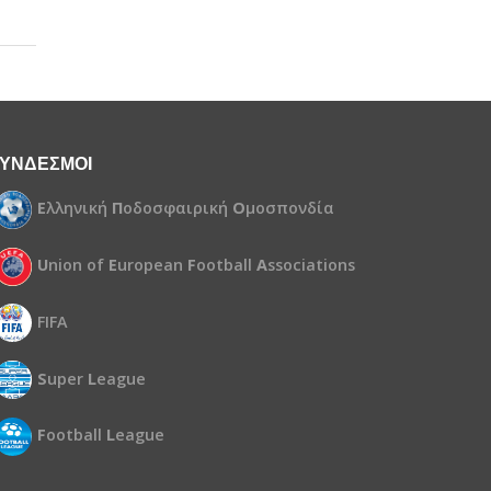
ΥΝΔΕΣΜΟΙ
Ε
λληνική
Π
οδοσφαιρική
Ο
μοσπονδία
U
nion of
E
uropean
F
ootball
A
ssociations
FIFA
S
uper
L
eague
F
ootball
L
eague