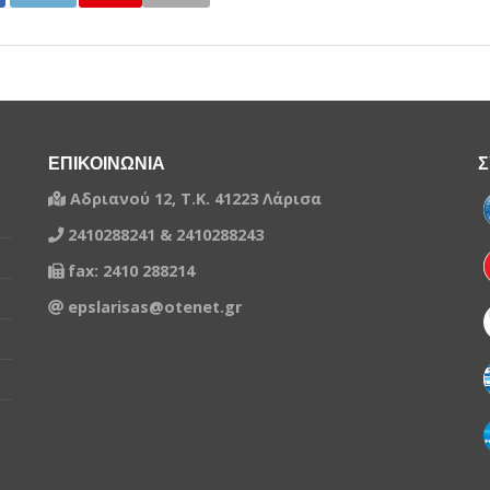
υν δεχτεί ποινές την περίοδο που επιλέξατε
τή την περίοδο που επιλέξατε
ΕΠΙΚΟΙΝΩΝΙΑ
Σ
Αδριανού 12, Τ.Κ. 41223 Λάρισα
2410288241 & 2410288243
fax: 2410 288214
epslarisas@otenet.gr