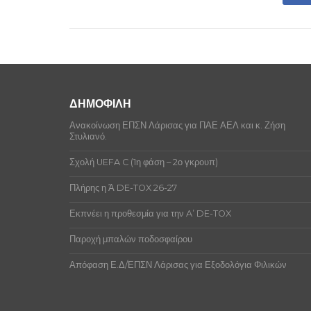
Οι ποδοσφαιριστές της ομάδας δεν έχο
Δεν υπάρχουν ποινές αξιωματούχων αυ
ΔΗΜΟΦΙΛΗ
Ανακοίνωση ΕΠΣΝ Λάρισας για ΠΑΕ ΑΕΛ και κ. Ζήση
Στυλιανό.
Σχολή UEFA C (1η φάση – 2ο γκρουπ)
Πλήρης η Ά DE-TOX 26-27
Εκπνέει η προθεσμία για την A’ DE-TOX
Παροχή μπαλών ποδοσφαίρου
Απόφαση Ε.Δ/ΕΠΣΝ Λάρισας για Εξοδολόγια Φιλικών