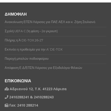
ΔΗΜΟΦΙΛΗ
Ανακοίνωση ΕΠΣΝ Λάρισας για ΠΑΕ ΑΕΛ και κ. Ζήση Στυλιανό.
Σχολή UEFA C (1η φάση – 2ο γκρουπ)
Πλήρης η Ά DE-TOX 26-27
Εκπνέει η προθεσμία για την A’ DE-TOX
Παροχή μπαλών ποδοσφαίρου
Απόφαση Ε.Δ/ΕΠΣΝ Λάρισας για Εξοδολόγια Φιλικών
ΕΠΙΚΟΙΝΩΝΙΑ
Αδριανού 12, Τ.Κ. 41223 Λάρισα
2410288241 & 2410288243
fax: 2410 288214