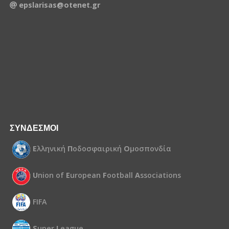
epslarisas@otenet.gr
ΣΥΝΔΕΣΜΟΙ
Ε
λληνική
Π
οδοσφαιρική
Ο
μοσπονδία
U
nion of
E
uropean
F
ootball
A
ssociations
FIFA
S
uper
L
eague