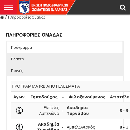
/
Πληροφορίες Ομάδας
Η
ΕΝΩΣΗ
ΑΓΩΝΙΣΤΙΚΑ
ΜΙΚΤΉ
ΔΙΑΙΤΗΣΙΑ
ΠΡΩΤΑΘΛΗΜΑΤΑ
ΥΠΟΔΟΜΕΣ
ΚΥΠΕΛΛΟ
ΑΜΕΣΑ
LIVE
ΝΕΑ
ΠΡΩΤΑΘΛΗΜΑΤΑ
ΚΥΠΕΛΛΟ
ΥΠΟΔΟΜΕΣ
ΠΕΙΘΑΡΧΙΚΟ
ΜΙΚΤΗ
ΠΑΡΑΤΗΡΗΤΕΣ
ΠΡΟΠΟΝΗΤΕΣ
ΔΙΑΙΤΗΤΕΣ
VIDEO
ΓΕΝΙΚΑ
ΑΦΙΕΡΩΜΑΤΑ
ΕΚΔΗΛΩΣΕΙΣ
ΕΠΙΚΟΙΝΩΝΙΑ
ΑΠΟΤΕΛΕΣΜΑΤΑ
ΛΑΡΙΣΑΣ
ΠΛΗΡΟΦΟΡΙΕΣ ΟΜΑΔΑΣ
Πρόγραμμα
Ροστερ
Ποινές
ΠΡΟΓΡΑΜΜΑ και ΑΠΟΤΕΛΕΣΜΑΤΑ
Αγων.
Γηπεδούχος
-
Φιλοξενούμενος
Αποτέλε
Ελπίδες
Ακαδημία
-
3 - 9
Αμπελώνα
Τυρνάβου
Ακαδημία
-
Αμπελωνιακός
8 - 3
Τυρνάβου