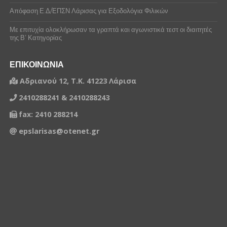
ΓΩΓΑΚΟΣ ΚΩΝΣΤΑΝΤΙΝΟΣ
Απόφαση Ε.Δ/ΕΠΣΝ Λάρισας για Εξοδολόγια Φιλικών
ΓΩΓΑΚΟΣ ΔΗΜΗΤΡΙΟΣ
Με επιτυχία ολοκλήρωσαν τα γραπτά και αγωνιστικά τεστ οι διαιτητές
της Β’ Κατηγορίας
ΔΑΛΑΚΩΝΗΣ ΧΡΗΣΤΟΣ
ΕΠΙΚΟΙΝΩΝΙΑ
ΔΕΜΕΡΤΖΗΣ ΕΥΑΓΓΕΛΟΣ
Αδριανού 12, Τ.Κ. 41223 Λάρισα
ΔΙΟΓΕΝΗΣ ΝΙΚΟΛΑΟΣ
2410288241 & 2410288243
ΖΥΓΟΥΡΗΣ ΑΘΑΝΑΣΙΟΣ
fax: 2410 288214
ΚΑΡΑΠΙΠΕΡΗΣ ΚΩΝΣΤΑΝΤΙΝΟΣ
epslarisas@otenet.gr
ΚΑΤΣΑΒΟΣ ΔΙΟΝΥΣΗΣ
ΚΟΥΒΕΝΤΑΡΗΣ ΓΕΩΡΓΙΟΣ
ΚΟΨΑΧΕΙΛΗΣ ΒΑΣΙΛΕΙΟΣ
ΚΥΡΜΙΤΖΟΓΛΟΥ ΔΗΜΗΤΡΙΟΣ
ΛΑΠΙ ΚΡΙΣΤΟΣ