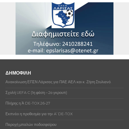
ποινές την περίοδο που επιλέξατε
KARIUKI SYLVESTER
Δεν υπάρχουν ποινές αξιωματούχων αυτή την
περίοδο που επιλέξατε
ΑΔΑΜΟΥ ΒΑΙΟΣ
ΑΛΕΞΟΠΟΥΛΟΣ ΣΤΥΛΙΑΝΟΣ
ΑΝΑΤΟΛΙΤΗΣ ΒΑΣΙΛΗΣ
ΑΝΤΥΠΑΣ ΔΗΜΗΤΡΙΟΣ
ΒΟΥΓΙΟΥΚΛΑΚΗΣ ΜΙΧΑΗΛ
ΒΟΥΚΙΑΣ ΣΠΥΡΙΔΩΝ
ΔΗΜΟΦΙΛΗ
ΓΙΑΧΟΝΤΗΣ ΝΙΚΟΛΑΟΣ
Ανακοίνωση ΕΠΣΝ Λάρισας για ΠΑΕ ΑΕΛ και κ. Ζήση Στυλιανό.
ΓΚΑΤΖΟΥΛΗΣ ΠΕΤΡΟΣ
Σχολή UEFA C (1η φάση – 2ο γκρουπ)
ΓΚΙΤΣΑΣ ΒΑΣΙΛΕΙΟΣ
Πλήρης η Ά DE-TOX 26-27
ΓΚΟΥΛΙΟΣ ΑΧΙΛΛΕΥΣ
Εκπνέει η προθεσμία για την A’ DE-TOX
ΓΩΓΑΚΟΣ ΑΛΕΞΑΝΔΡΟΣ
Παροχή μπαλών ποδοσφαίρου