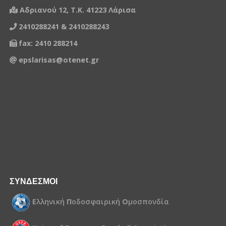
Αδριανού 12, Τ.Κ. 41223 Λάρισα
1386711
ΝΙΚΟΛΑΚΟΥΛΗΣ ΑΘΑΝΑΣΙΟΣ
2410288241 & 2410288243
1456866
HOXHA KLEO
fax: 2410 288214
1414880
ΧΑΤΖΗΝΑΣ ΝΙΚΟΛΑΟΣ
epslarisas@otenet.gr
1313890
ΛΙΑΚΟΣ ΑΠΟΣΤΟΛΟΣ
ΜΑΥΡΙΔΗΣ ΙΩΑΝΝΗΣ-
1295251
ΧΡΗΣΤΟΣ
1382105
ΨΥΡΡΑΣ ΠΑΝΑΓΙΩΤΗΣ
1382105
ΨΥΡΡΑΣ ΠΑΝΑΓΙΩΤΗΣ
1159263
ΠΑΥΛΙΔΗΣ ΤΡΙΑΝΤΑΦΥΛΛΟΣ
ΣΥΝΔΕΣΜΟΙ
ΝΤΑΦΟΥΛΗΣ ΝΙΚΟΛΑΟΣ-
1414891
ΒΑΪΟΣ
Ε
λληνική
Π
οδοσφαιρική
Ο
μοσπονδία
469546
ΓΚΟΛΤΣΟΣ ΚΩΝ/ΝΟΣ