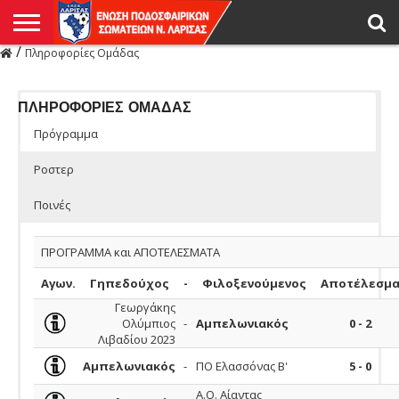
/
Πληροφορίες Ομάδας
Η
ΕΝΩΣΗ
ΑΓΩΝΙΣΤΙΚΑ
ΜΙΚΤΉ
ΔΙΑΙΤΗΣΙΑ
ΠΡΩΤΑΘΛΗΜΑΤΑ
ΥΠΟΔΟΜΕΣ
ΚΥΠΕΛΛΟ
ΑΜΕΣΑ
LIVE
ΝΕΑ
ΠΡΩΤΑΘΛΗΜΑΤΑ
ΚΥΠΕΛΛΟ
ΥΠΟΔΟΜΕΣ
ΠΕΙΘΑΡΧΙΚΟ
ΜΙΚΤΗ
ΠΑΡΑΤΗΡΗΤΕΣ
ΠΡΟΠΟΝΗΤΕΣ
ΔΙΑΙΤΗΤΕΣ
VIDEO
ΓΕΝΙΚΑ
ΑΦΙΕΡΩΜΑΤΑ
ΕΚΔΗΛΩΣΕΙΣ
ΕΠΙΚΟΙΝΩΝΙΑ
ΑΠΟΤΕΛΕΣΜΑΤΑ
ΛΑΡΙΣΑΣ
ΠΛΗΡΟΦΟΡΙΕΣ ΟΜΑΔΑΣ
Πρόγραμμα
Ροστερ
Ποινές
ΠΡΟΓΡΑΜΜΑ και ΑΠΟΤΕΛΕΣΜΑΤΑ
Αγων.
Γηπεδούχος
-
Φιλοξενούμενος
Αποτέλεσμ
Γεωργάκης
Ολύμπιος
-
Αμπελωνιακός
0 - 2
Λιβαδίου 2023
Αμπελωνιακός
-
ΠΟ Ελασσόνας Β'
5 - 0
Α.Ο. Αίαντας