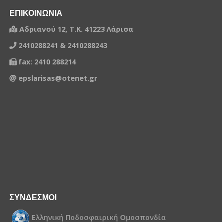
1344419
ΒΑΣΙΛΕΙΑΔΗΣ ΑΝΕΣΤΗΣ
ΕΠΙΚΟΙΝΩΝΙΑ
Αδριανού 12, Τ.Κ. 41223 Λάρισα
1485108
ΖΥΓΟΥΡΗΣ ΠΑΝΑΓΙΩΤΗΣ
2410288241 & 2410288243
1395578
ΚΙΟΥΣΗΣ ΚΩΝΣΤΑΝΤΙΝΟΣ
fax: 2410 288214
1158846
ΧΑΛΙΑΜΟΥΡΔΑΣ ΧΡΗΣΤΟΣ
epslarisas@otenet.gr
1428130
ΚΥΡΙΑΚΟΠΟΥΛΟΣ ΓΕΩΡΓΙΟΣ
1340504
ΦΡΟΥΞΥΛΙΑΣ ΑΝΤΩΝΙΟΣ
1301983
ΦΩΤΟΣ ΓΕΩΡΓΙΟΣ
1393707
ΜΠΑΜΗΣ ΕΛΕΥΘΕΡΙΟΣ
ΣΥΝΔΕΣΜΟΙ
Ε
λληνική
Π
οδοσφαιρική
Ο
μοσπονδία