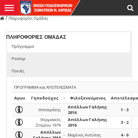
/
Πληροφορίες Ομάδας
Η
ΕΝΩΣΗ
ΑΓΩΝΙΣΤΙΚΑ
ΜΙΚΤΉ
ΔΙΑΙΤΗΣΙΑ
ΠΡΩΤΑΘΛΗΜΑΤΑ
ΥΠΟΔΟΜΕΣ
ΚΥΠΕΛΛΟ
ΑΜΕΣΑ
LIVE
ΝΕΑ
ΠΡΩΤΑΘΛΗΜΑΤΑ
ΚΥΠΕΛΛΟ
ΥΠΟΔΟΜΕΣ
ΠΕΙΘΑΡΧΙΚΟ
ΜΙΚΤΗ
ΠΑΡΑΤΗΡΗΤΕΣ
ΠΡΟΠΟΝΗΤΕΣ
ΔΙΑΙΤΗΤΕΣ
VIDEO
ΓΕΝΙΚΑ
ΑΦΙΕΡΩΜΑΤΑ
ΕΚΔΗΛΩΣΕΙΣ
ΕΠΙΚΟΙΝΩΝΙΑ
ΑΠΟΤΕΛΕΣΜΑΤΑ
ΛΑΡΙΣΑΣ
ΠΛΗΡΟΦΟΡΙΕΣ ΟΜΑΔΑΣ
Πρόγραμμα
Ροστερ
Ποινές
ΠΡΟΓΡΑΜΜΑ και ΑΠΟΤΕΛΕΣΜΑΤΑ
Αγων.
Γηπεδούχος
-
Φιλοξενούμενος
Αποτέλεσμ
Απόλλων Γαλήνης
Ιπποκράτης
-
1 - 3
2016
Θερμαϊκός
Απόλλων Γαλήνης
-
3 - 2
Στομίου 1979
2016
Απόλλων
-
Μαρίνος Αντύπας
4 - 0
Γαλήνης 2016