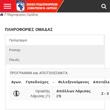
/
Πληροφορίες Ομάδας
Η
ΕΝΩΣΗ
ΑΓΩΝΙΣΤΙΚΑ
ΜΙΚΤΉ
ΔΙΑΙΤΗΣΙΑ
ΠΡΩΤΑΘΛΗΜΑΤΑ
ΥΠΟΔΟΜΕΣ
ΚΥΠΕΛΛΟ
ΑΜΕΣΑ
LIVE
ΝΕΑ
ΠΡΩΤΑΘΛΗΜΑΤΑ
ΚΥΠΕΛΛΟ
ΥΠΟΔΟΜΕΣ
ΠΕΙΘΑΡΧΙΚΟ
ΜΙΚΤΗ
ΠΑΡΑΤΗΡΗΤΕΣ
ΠΡΟΠΟΝΗΤΕΣ
ΔΙΑΙΤΗΤΕΣ
VIDEO
ΓΕΝΙΚΑ
ΑΦΙΕΡΩΜΑΤΑ
ΕΚΔΗΛΩΣΕΙΣ
ΕΠΙΚΟΙΝΩΝΙΑ
ΑΠΟΤΕΛΕΣΜΑΤΑ
ΛΑΡΙΣΑΣ
ΠΛΗΡΟΦΟΡΙΕΣ ΟΜΑΔΑΣ
Πρόγραμμα
Ροστερ
Ποινές
ΠΡΟΓΡΑΜΜΑ και ΑΠΟΤΕΛΕΣΜΑΤΑ
Αγων.
Γηπεδούχος
-
Φιλοξενούμενος
Αποτέλε
Ηρακλής
Απόλλων Λάρισας
-
2 - 3
Λάρισας (1)
(1)