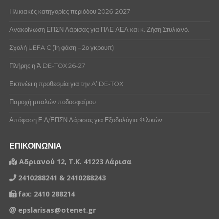
Ηλικιακές κατηγορίες περιόδου 2026-2027
Ανακοίνωση ΕΠΣΝ Λάρισας για ΠΑΕ ΑΕΛ και κ. Ζήση Στυλιανό.
Σχολή UEFA C (1η φάση – 2ο γκρουπ)
Πλήρης η Ά DE-TOX 26-27
Εκπνέει η προθεσμία για την A’ DE-TOX
Παροχή μπαλών ποδοσφαίρου
Απόφαση Ε.Δ/ΕΠΣΝ Λάρισας για Εξοδολόγια Φιλικών
ΕΠΙΚΟΙΝΩΝΙΑ
Αδριανού 12, Τ.Κ. 41223 Λάρισα
2410288241 & 2410288243
fax: 2410 288214
epslarisas@otenet.gr