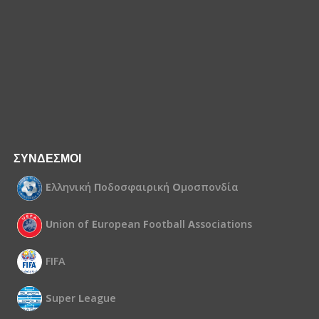
ΣΥΝΔΕΣΜΟΙ
Ε
λληνική
Π
οδοσφαιρική
Ο
μοσπονδία
U
nion of
E
uropean
F
ootball
A
ssociations
FIFA
S
uper
L
eague