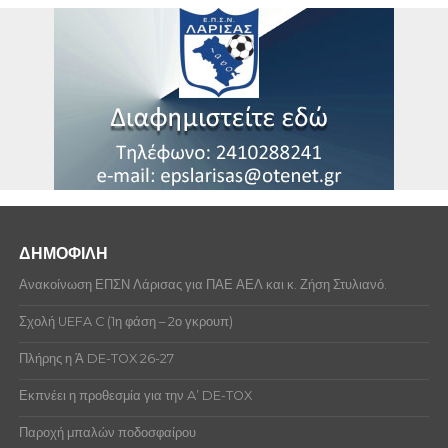
ποινές την περίοδο που επιλέξατε
TURAY ABDUL
Δεν υπάρχουν ποινές αξιωματούχων αυτή την
περίοδο που επιλέξατε
ΑΓΓΕΛΗΣ ΔΗΜΗΤΡΙΟΣ
ΑΛΕΞΑΝΔΡΗΣ ΣΤΥΛΙΑΝΟΣ
ΑΡΓΥΡΗΣ ΑΘΑΝΑΣΙΟΣ
ΒΙΛΑΝΑΚΗΣ ΓΕΩΡΓΙΟΣ
ΓΕΩΡΓΑΚΟΥΔΗΣ ΑΘΑΝΑΣΙΟΣ
ΓΙΑΚΟΥ ΚΡΙΣΤΙΑΝ
ΔΗΜΟΦΙΛΗ
ΓΟΥΛΑΣ ΓΕΩΡΓΙΟΣ
Ανακοίνωση ΕΠΣΝ Λάρισας για ΠΑΕ ΑΕΛ και κ. Ζήση Στυλιανό.
ΕΥΘΥΜΙΑΔΗΣ ΚΩΝΣΤΑΝΤΙΝΟΣ-
Σχολή UEFA C (1η φάση – 2ο γκρουπ)
ΡΑΦΑΗΛ
Πλήρης η Ά DE-TOX 26-27
ΖΑΙΡΕΣ ΓΕΩΡΓΙΟΣ
Εκπνέει η προθεσμία για την A’ DE-TOX
ΖΕΚΗΣ ΧΡΗΣΤΟΣ
Παροχή μπαλών ποδοσφαίρου