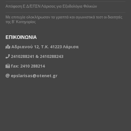
ΖΕΛΦΟΣ ΑΚΡΙΒΟΣ
Απόφαση Ε.Δ/ΕΠΣΝ Λάρισας για Εξοδολόγια Φιλικών
ΚΑΛΟΓΙΑΝΝΗΣ ΞΕΝΟΦΩΝ
Με επιτυχία ολοκλήρωσαν τα γραπτά και αγωνιστικά τεστ οι διαιτητές
ΚΑΜΠΕΡΗΣ ΚΩΝΣΤΑΝΤΙΝΟΣ
της Β’ Κατηγορίας
ΚΑΡΑΓΙΑΝΝΗΣ ΗΛΙΑΣ
ΕΠΙΚΟΙΝΩΝΙΑ
ΚΑΡΑΠΟΣΤΟΛΗΣ ΣΤΕΛΙΟΣ
Αδριανού 12, Τ.Κ. 41223 Λάρισα
ΚΟΡΔΕΛΑΣ ΝΙΚΟΛΑΟΣ
2410288241 & 2410288243
ΚΩΤΣΙΑΣ ΝΙΚΟΛΑΟΣ
fax: 2410 288214
epslarisas@otenet.gr
ΛΑΝΑΡΑΣ ΔΗΜΗΤΡΙΟΣ
ΜΑΓΓΑΡΑΣ ΓΕΩΡΓΙΟΣ
ΜΑΡΙΓΚΟΥΔΗΣ ΝΙΚΟΛΑΟΣ
ΜΕΡΚΟ ΜΙΓΚΕΛ
ΜΗΤΡΟΔΗΜΟΣ ΠΕΤΡΟΣ
ΜΟΥΤΣΑ ΜΠΛΕΝΤΙ