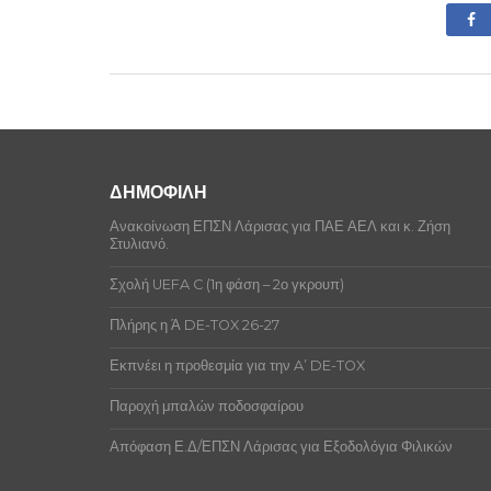
Η ομάδα δεν έχει δεχθεί ποινές την π
Οι ποδοσφαιριστές της ομάδας δεν έχο
Δεν υπάρχουν ποινές αξιωματούχων αυ
ΔΗΜΟΦΙΛΗ
Ανακοίνωση ΕΠΣΝ Λάρισας για ΠΑΕ ΑΕΛ και κ. Ζήση
Στυλιανό.
Σχολή UEFA C (1η φάση – 2ο γκρουπ)
Πλήρης η Ά DE-TOX 26-27
Εκπνέει η προθεσμία για την A’ DE-TOX
Παροχή μπαλών ποδοσφαίρου
Απόφαση Ε.Δ/ΕΠΣΝ Λάρισας για Εξοδολόγια Φιλικών