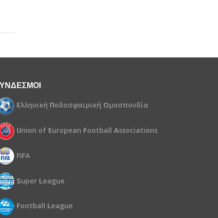
ΥΝΔΕΣΜΟΙ
Ε
λληνική
Π
οδοσφαιρική
Ο
μοσπονδία
U
nion of
E
uropean
F
ootball
A
ssociations
FIFA
S
uper
L
eague
F
ootball
L
eague