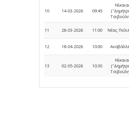
Νίκαια
10
14-03-2026
09:45
("Δημήτρ
Τσιβούλη
11
28-03-2026
11:00
Νέας Πολι
12
18-04-2026
10:00
Αναβάλλε
Νίκαια
13
02-05-2026
10:30
("Δημήτρ
Τσιβούλη
Ομάδας
ΠΟΔΟΣΦΑΙΡΙΣΤΕΣ
Αναμέτρηση
Ημερομηνία
Ονοματεπώνυμο
Όνομα Πατέρα
Ποδοσφαιριστών
Αγωνι
Αρ.
Ονοματεπώνυμο
Αναμ
Αξιωματούχων
Δελτίου
Αξιωματούχος
Αναμέτρηση
Ημ