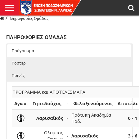
/
Πληροφορίες Ομάδας
Η
ΕΝΩΣΗ
ΑΓΩΝΙΣΤΙΚΑ
ΜΙΚΤΉ
ΔΙΑΙΤΗΣΙΑ
ΠΡΩΤΑΘΛΗΜΑΤΑ
ΥΠΟΔΟΜΕΣ
ΚΥΠΕΛΛΟ
ΑΜΕΣΑ
LIVE
ΝΕΑ
ΠΡΩΤΑΘΛΗΜΑΤΑ
ΚΥΠΕΛΛΟ
ΥΠΟΔΟΜΕΣ
ΠΕΙΘΑΡΧΙΚΟ
ΜΙΚΤΗ
ΠΑΡΑΤΗΡΗΤΕΣ
ΠΡΟΠΟΝΗΤΕΣ
ΔΙΑΙΤΗΤΕΣ
VIDEO
ΓΕΝΙΚΑ
ΑΦΙΕΡΩΜΑΤΑ
ΕΚΔΗΛΩΣΕΙΣ
ΕΠΙΚΟΙΝΩΝΙΑ
ΑΠΟΤΕΛΕΣΜΑΤΑ
ΛΑΡΙΣΑΣ
ΠΛΗΡΟΦΟΡΙΕΣ ΟΜΑΔΑΣ
Πρόγραμμα
Ροστερ
Ποινές
ΠΡΟΓΡΑΜΜΑ και ΑΠΟΤΕΛΕΣΜΑΤΑ
Αγων.
Γηπεδούχος
-
Φιλοξενούμενος
Αποτέλε
Πρότυπη Ακαδημία
Λαρισαϊκός
-
0 - 1
Ποδ.
Όλυμπος
-
Λαρισαϊκός
3 - 6
Γόννων