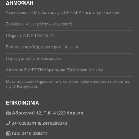
ΔΗΜΟΦΙΛΗ
Ανακοίνωση ΕΠΣΝ Λάρισας για ΠΑΕ ΑΕΛ και κ. Ζήση Στυλιανό.
Σχολή UEFA C (1η φάση – 2ο γκρουπ)
Πλήρης η Ά DE-TOX 26-27
Εκπνέει η προθεσμία για την A’ DE-TOX
Παροχή μπαλών ποδοσφαίρου
Απόφαση Ε.Δ/ΕΠΣΝ Λάρισας για Εξοδολόγια Φιλικών
Με επιτυχία ολοκλήρωσαν τα γραπτά και αγωνιστικά τεστ οι διαιτητές
της Β’ Κατηγορίας
ΕΠΙΚΟΙΝΩΝΙΑ
Αδριανού 12, Τ.Κ. 41223 Λάρισα
2410288241 & 2410288243
fax: 2410 288214