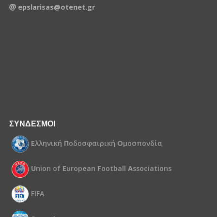
epslarisas@otenet.gr
ΣΥΝΔΕΣΜΟΙ
Ε
λληνική
Π
οδοσφαιρική
Ο
μοσπονδία
U
nion of
E
uropean
F
ootball
A
ssociations
FIFA