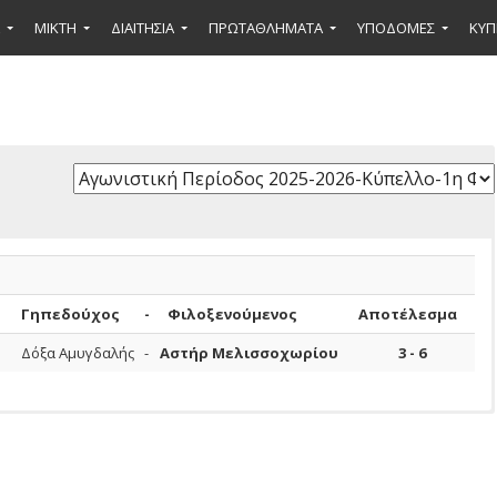
ΜΙΚΤΉ
ΔΙΑΙΤΗΣΙΑ
ΠΡΩΤΑΘΛΗΜΑΤΑ
ΥΠΟΔΟΜΕΣ
ΚΥΠ
Γηπεδούχος
-
Φιλοξενούμενος
Αποτέλεσμα
ς
Δόξα Αμυγδαλής
-
Αστήρ Μελισσοχωρίου
3 - 6
Ποινή
Αιτιολογία
Υπ
Έτος Γέννησης
Λεπτά Συμμετοχής
Συμμετοχές