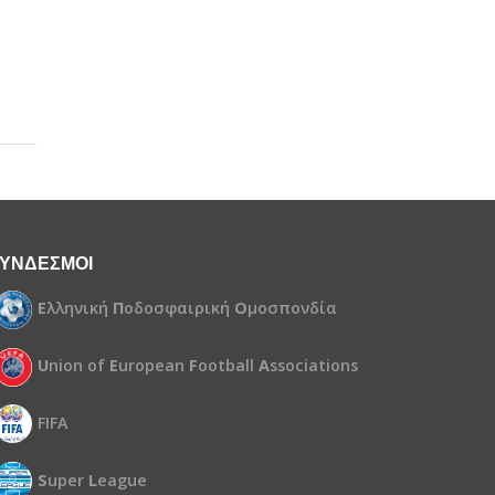
γία
Υπόλοιπο
τιολογία
ΥΝΔΕΣΜΟΙ
Ε
λληνική
Π
οδοσφαιρική
Ο
μοσπονδία
U
nion of
E
uropean
F
ootball
A
ssociations
FIFA
S
uper
L
eague