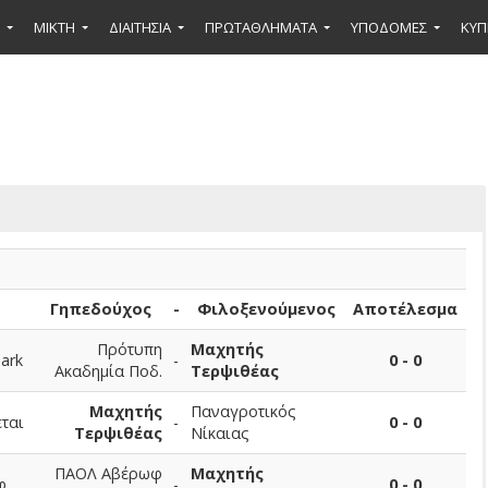
ΜΙΚΤΉ
ΔΙΑΙΤΗΣΙΑ
ΠΡΩΤΑΘΛΗΜΑΤΑ
ΥΠΟΔΟΜΕΣ
ΚΥΠ
Γηπεδούχος
-
Φιλοξενούμενος
Αποτέλεσμα
Πρότυπη
Μαχητής
ark
-
0 - 0
Ακαδημία Ποδ.
Τερψιθέας
Μαχητής
Παναγροτικός
ται
-
0 - 0
Τερψιθέας
Νίκαιας
ΠΑΟΛ Αβέρωφ
Μαχητής
φ
-
0 - 0