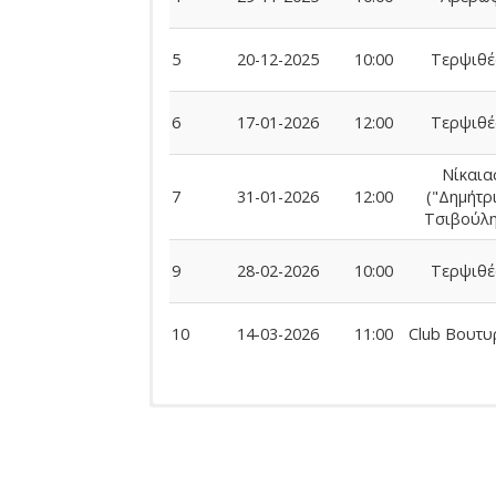
5
20-12-2025
10:00
Τερψιθέ
6
17-01-2026
12:00
Τερψιθέ
Νίκαια
7
31-01-2026
12:00
("Δημήτρ
Τσιβούλη
9
28-02-2026
10:00
Τερψιθέ
10
14-03-2026
11:00
Club Βουτυ
Ομάδας
ΠΟΔΟΣΦΑΙΡΙΣΤΕΣ
Αναμέτρηση
Ημερομηνία
Ονοματεπώνυμο
Όνομα Πατέρα
Ποδοσφαιριστών