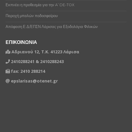
Εκπνέει η προθεσμία για την A’ DE-TOX
Παροχή μπαλών ποδοσφαίρου
Απόφαση Ε.Δ/ΕΠΣΝ Λάρισας για Εξοδολόγια Φιλικών
ΕΠΙΚΟΙΝΩΝΙΑ
Αδριανού 12, Τ.Κ. 41223 Λάρισα
2410288241 & 2410288243
fax: 2410 288214
epslarisas@otenet.gr