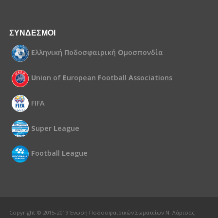
ΣΥΝΔΕΣΜΟΙ
Ε
λληνική
Π
οδοσφαιρική
Ο
μοσπονδία
U
nion of
E
uropean
F
ootball
A
ssociations
FIFA
S
uper
L
eague
F
ootball
L
eague
Copyright © 2015-2019 Ένωση Ποδοσφαιρικών Σωματείων Ν. Λάρισας