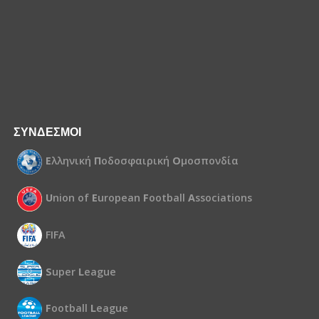
ΣΥΝΔΕΣΜΟΙ
Ε
λληνική
Π
οδοσφαιρική
Ο
μοσπονδία
U
nion of
E
uropean
F
ootball
A
ssociations
FIFA
S
uper
L
eague
F
ootball
L
eague