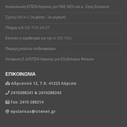
Ανακοίνωση ΕΠΣΝ Λάρισας για ΠΑΕ ΑΕΛ και κ. Ζήση Στυλιανό.
Σχολή UEFA C (1η φάση – 2ο γκρουπ)
Πλήρης η Ά DE-TOX 26-27
Εκπνέει η προθεσμία για την A’ DE-TOX
Παροχή μπαλών ποδοσφαίρου
Απόφαση Ε.Δ/ΕΠΣΝ Λάρισας για Εξοδολόγια Φιλικών
ΕΠΙΚΟΙΝΩΝΙΑ
Αδριανού 12, Τ.Κ. 41223 Λάρισα
2410288241 & 2410288243
fax: 2410 288214
epslarisas@otenet.gr