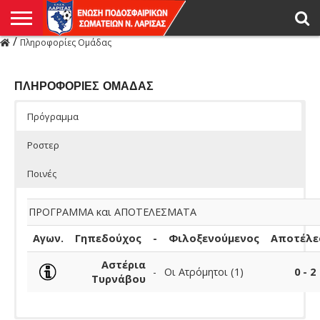
/
Πληροφορίες Ομάδας
Η
ΕΝΩΣΗ
ΑΓΩΝΙΣΤΙΚΑ
ΜΙΚΤΉ
ΔΙΑΙΤΗΣΙΑ
ΠΡΩΤΑΘΛΗΜΑΤΑ
ΥΠΟΔΟΜΕΣ
ΚΥΠΕΛΛΟ
ΑΜΕΣΑ
LIVE
ΝΕΑ
ΠΡΩΤΑΘΛΗΜΑΤΑ
ΚΥΠΕΛΛΟ
ΥΠΟΔΟΜΕΣ
ΠΕΙΘΑΡΧΙΚΟ
ΜΙΚΤΗ
ΠΑΡΑΤΗΡΗΤΕΣ
ΠΡΟΠΟΝΗΤΕΣ
ΔΙΑΙΤΗΤΕΣ
VIDEO
ΓΕΝΙΚΑ
ΑΦΙΕΡΩΜΑΤΑ
ΕΚΔΗΛΩΣΕΙΣ
ΕΠΙΚΟΙΝΩΝΙΑ
ΑΠΟΤΕΛΕΣΜΑΤΑ
ΛΑΡΙΣΑΣ
ΠΛΗΡΟΦΟΡΙΕΣ ΟΜΑΔΑΣ
Πρόγραμμα
Ροστερ
Ποινές
ΠΡΟΓΡΑΜΜΑ και ΑΠΟΤΕΛΕΣΜΑΤΑ
Αγων.
Γηπεδούχος
-
Φιλοξενούμενος
Αποτέλε
Αστέρια
-
Οι Ατρόμητοι (1)
0 - 2
Τυρνάβου