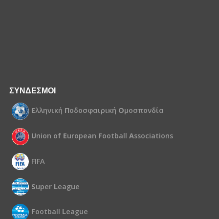
ΣΥΝΔΕΣΜΟΙ
Ε
λληνική
Π
οδοσφαιρική
Ο
μοσπονδία
U
nion of
E
uropean
F
ootball
A
ssociations
FIFA
S
uper
L
eague
F
ootball
L
eague