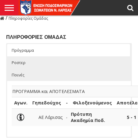
/
Πληροφορίες Ομάδας
Η
ΕΝΩΣΗ
ΑΓΩΝΙΣΤΙΚΑ
ΜΙΚΤΉ
ΔΙΑΙΤΗΣΙΑ
ΠΡΩΤΑΘΛΗΜΑΤΑ
ΥΠΟΔΟΜΕΣ
ΚΥΠΕΛΛΟ
ΑΜΕΣΑ
LIVE
ΝΕΑ
ΠΡΩΤΑΘΛΗΜΑΤΑ
ΚΥΠΕΛΛΟ
ΥΠΟΔΟΜΕΣ
ΠΕΙΘΑΡΧΙΚΟ
ΜΙΚΤΗ
ΠΑΡΑΤΗΡΗΤΕΣ
ΠΡΟΠΟΝΗΤΕΣ
ΔΙΑΙΤΗΤΕΣ
VIDEO
ΓΕΝΙΚΑ
ΑΦΙΕΡΩΜΑΤΑ
ΕΚΔΗΛΩΣΕΙΣ
ΕΠΙΚΟΙΝΩΝΙΑ
ΑΠΟΤΕΛΕΣΜΑΤΑ
ΛΑΡΙΣΑΣ
ΠΛΗΡΟΦΟΡΙΕΣ ΟΜΑΔΑΣ
Πρόγραμμα
Ροστερ
Ποινές
ΠΡΟΓΡΑΜΜΑ και ΑΠΟΤΕΛΕΣΜΑΤΑ
Αγων.
Γηπεδούχος
-
Φιλοξενούμενος
Αποτέλε
Πρότυπη
ΑΕ Λάρισας
-
5 - 1
Ακαδημία Ποδ.