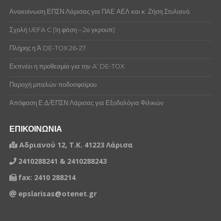
Ανακοίνωση ΕΠΣΝ Λάρισας για ΠΑΕ ΑΕΛ και κ. Ζήση Στυλιανό.
Σχολή UEFA C (1η φάση – 2ο γκρουπ)
Πλήρης η Ά DE-TOX 26-27
Εκπνέει η προθεσμία για την A’ DE-TOX
Παροχή μπαλών ποδοσφαίρου
Απόφαση Ε.Δ/ΕΠΣΝ Λάρισας για Εξοδολόγια Φιλικών
ΕΠΙΚΟΙΝΩΝΙΑ
Αδριανού 12, Τ.Κ. 41223 Λάρισα
2410288241 & 2410288243
fax: 2410 288214
epslarisas@otenet.gr