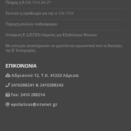
ΖΙΑΡΡΑΣ ΚΩΝΣΤΑΝΤΙΝΟΣ
Πλήρης η Ά DE-TOX 26-27
494295
ΚΡΟΥΣΤΑΛΑΚΗΣ ΓΕΩΡΓΙΟΣ
ΘΑΝΟΣ ΚΩΝΣΤΑΝΤΙΝΟΣ
Εκπνέει η προθεσμία για την A’ DE-TOX
1288767
ΚΟΥΤΣΙΩΡΑΣ ΜΑΡΙΟΣ
ΚΑΛΥΒΑΣ ΑΧΙΛΛΕΑΣ
Παροχή μπαλών ποδοσφαίρου
1388875
ΤΡΙΚΑΛΗΣ ΗΛΙΑΣ
ΚΑΡΑΜΠΑΛΙΟΣ ΝΙΚΟΛΑΟΣ
Απόφαση Ε.Δ/ΕΠΣΝ Λάρισας για Εξοδολόγια Φιλικών
1290188
ΜΠΑΤΣΙΛΑΣ ΘΕΜΙΣΤΟΚΛΗΣ
ΚΑΡΑΜΠΙΝΑΣ ΑΝΤΩΝΗΣ
Με επιτυχία ολοκλήρωσαν τα γραπτά και αγωνιστικά τεστ οι διαιτητές
της Β’ Κατηγορίας
ΚΑΡΑΠΕΤΣΑΣ ΑΘΑΝΑΣΙΟΣ
ΕΠΙΚΟΙΝΩΝΙΑ
ΚΑΡΝΑΒΑΣ ΘΕΟΔΩΡΟΣ
Αδριανού 12, Τ.Κ. 41223 Λάρισα
ΚΑΤΣΑΒΟΣ ΓΕΩΡΓΙΟΣ
2410288241 & 2410288243
ΚΑΤΣΑΒΟΣ ΑΘΑΝΑΣΙΟΣ
fax: 2410 288214
ΚΑΤΣΑΒΟΣ ΧΑΡΙΣΙΟΣ
epslarisas@otenet.gr
ΚΑΤΣΑΒΟΣ ΑΓΓΕΛΟΣ
ΚΑΤΣΑΡΟΣ ΑΣΤΕΡΙΟΣ