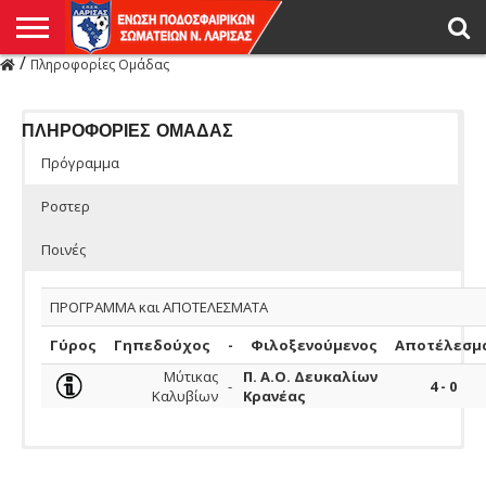
/
Πληροφορίες Ομάδας
Η
ΕΝΩΣΗ
ΑΓΩΝΙΣΤΙΚΑ
ΜΙΚΤΉ
ΔΙΑΙΤΗΣΙΑ
ΠΡΩΤΑΘΛΗΜΑΤΑ
ΥΠΟΔΟΜΕΣ
ΚΥΠΕΛΛΟ
ΑΜΕΣΑ
LIVE
ΝΕΑ
ΠΡΩΤΑΘΛΗΜΑΤΑ
ΚΥΠΕΛΛΟ
ΥΠΟΔΟΜΕΣ
ΠΕΙΘΑΡΧΙΚΟ
ΜΙΚΤΗ
ΠΑΡΑΤΗΡΗΤΕΣ
ΠΡΟΠΟΝΗΤΕΣ
ΔΙΑΙΤΗΤΕΣ
VIDEO
ΓΕΝΙΚΑ
ΑΦΙΕΡΩΜΑΤΑ
ΕΚΔΗΛΩΣΕΙΣ
ΕΠΙΚΟΙΝΩΝΙΑ
ΑΠΟΤΕΛΕΣΜΑΤΑ
ΛΑΡΙΣΑΣ
ΠΛΗΡΟΦΟΡΙΕΣ ΟΜΑΔΑΣ
Πρόγραμμα
Ροστερ
Ποινές
ΠΡΟΓΡΑΜΜΑ και ΑΠΟΤΕΛΕΣΜΑΤΑ
Γύρος
Γηπεδούχος
-
Φιλοξενούμενος
Αποτέλεσμ
Μύτικας
Π. Α.Ο. Δευκαλίων
-
4 - 0
Καλυβίων
Κρανέας
Ομάδας
ΠΟΔΟΣΦΑΙΡΙΣΤΕΣ