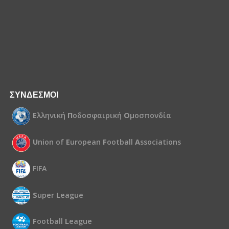
ΣΥΝΔΕΣΜΟΙ
Ε
λληνική
Π
οδοσφαιρική
Ο
μοσπονδία
U
nion of
E
uropean
F
ootball
A
ssociations
FIFA
S
uper
L
eague
F
ootball
L
eague