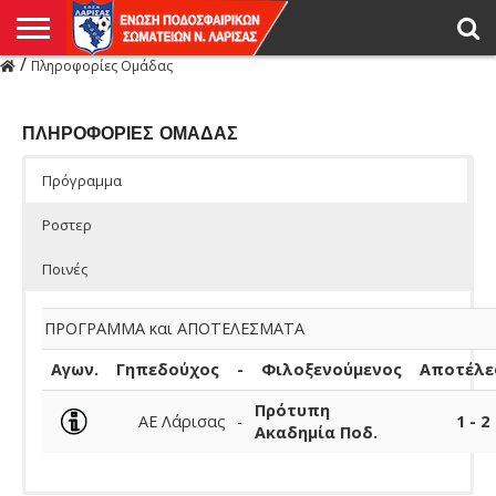
/
Πληροφορίες Ομάδας
Η
ΕΝΩΣΗ
ΑΓΩΝΙΣΤΙΚΑ
ΜΙΚΤΉ
ΔΙΑΙΤΗΣΙΑ
ΠΡΩΤΑΘΛΗΜΑΤΑ
ΥΠΟΔΟΜΕΣ
ΚΥΠΕΛΛΟ
ΑΜΕΣΑ
LIVE
ΝΕΑ
ΠΡΩΤΑΘΛΗΜΑΤΑ
ΚΥΠΕΛΛΟ
ΥΠΟΔΟΜΕΣ
ΠΕΙΘΑΡΧΙΚΟ
ΜΙΚΤΗ
ΠΑΡΑΤΗΡΗΤΕΣ
ΠΡΟΠΟΝΗΤΕΣ
ΔΙΑΙΤΗΤΕΣ
VIDEO
ΓΕΝΙΚΑ
ΑΦΙΕΡΩΜΑΤΑ
ΕΚΔΗΛΩΣΕΙΣ
ΕΠΙΚΟΙΝΩΝΙΑ
ΑΠΟΤΕΛΕΣΜΑΤΑ
ΛΑΡΙΣΑΣ
ΠΛΗΡΟΦΟΡΙΕΣ ΟΜΑΔΑΣ
Πρόγραμμα
Ροστερ
Ποινές
ΠΡΟΓΡΑΜΜΑ και ΑΠΟΤΕΛΕΣΜΑΤΑ
Αγων.
Γηπεδούχος
-
Φιλοξενούμενος
Αποτέλε
Πρότυπη
ΑΕ Λάρισας
-
1 - 2
Ακαδημία Ποδ.