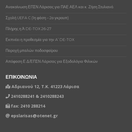
Ανακοίνωση ΕΠΣΝ Λάρισας για ΠΑΕ ΑΕΛ και κ. Ζήση Στυλιανό.
Σχολή UEFA C (1η φάση – 2ο γκρουπ)
Πλήρης η Ά DE-TOX 26-27
Εκπνέει η προθεσμία για την A’ DE-TOX
Παροχή μπαλών ποδοσφαίρου
Απόφαση Ε.Δ/ΕΠΣΝ Λάρισας για Εξοδολόγια Φιλικών
ΕΠΙΚΟΙΝΩΝΙΑ
Αδριανού 12, Τ.Κ. 41223 Λάρισα
2410288241 & 2410288243
fax: 2410 288214
epslarisas@otenet.gr