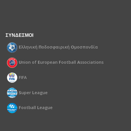
ΣΥΝΔΕΣΜΟΙ
Ε
λληνική
Π
οδοσφαιρική
Ο
μοσπονδία
U
nion of
E
uropean
F
ootball
A
ssociations
FIFA
S
uper
L
eague
F
ootball
L
eague