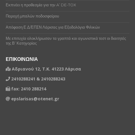
Εκπνέει η προθεσμία για την A’ DE-TOX
Παροχή μπαλών ποδοσφαίρου
Απόφαση Ε.Δ/ΕΠΣΝ Λάρισας για Εξοδολόγια Φιλικών
Με επιτυχία ολοκλήρωσαν τα γραπτά και αγωνιστικά τεστ οι διαιτητές
της Β’ Κατηγορίας
ΕΠΙΚΟΙΝΩΝΙΑ
Αδριανού 12, Τ.Κ. 41223 Λάρισα
2410288241 & 2410288243
fax: 2410 288214
epslarisas@otenet.gr