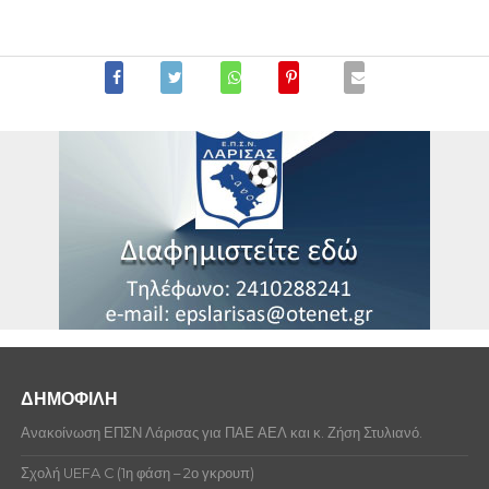
Αναμέτρηση
Πληρ.
Ονοματεπώνυμο
Στατιστικά
Ποδοσφαιριστών
Α.Ο. ΠΑΝΙΩΝΙΟΣ ΒΛΑΧΟΦΩΝΩΝ Ν. ΣΜΥΡΝΗΣ-
Δεν υπάρχουν δεδομένα για την συμμετοχή στην
Αρ. Δελτίου
Ονοματεπώνυμο
Πληρ.
Αξιωματούχων
ΑΝΑΓΕΝΝΗΣΗ Δ.ΑΡΜΕΝΙΟΥ
συγκεκριμένη κατηγορία. Οι ποδοσφαιριστές που
εμφανίζονται είναι όλοι όσοι έχουν δελτίο στην ομάδα.
1458265
ΛΕΝΑΣ ΧΡΗΣΤΟΣ
Αξιωματούχος
Πληρ.
Α.Ο. ΠΑΝΙΩΝΙΟΣ ΒΛΑΧΟΦΩΝΩΝ Ν. ΣΜΥΡΝΗΣ-
ΟΛΥΜΠΟΣ ΓΟΝΝΩΝ
ΑΖΙΖΟΓΛΟΥ ΧΡΗΣΤΟΣ
ΙΟΡΔΑΝΙΔΗΣ ΔΙΟΝΥΣΙΟΣ(ΑΞΙΩΜΑΤΟΥΧΟΣ)
1389395
ΒΑΣΙΛΕΙΟΥ ΠΑΡΑΣΚΕΥΑΣ
Σ.Φ. ΛΑΡΙΣΑ '88-Α.Ο. ΠΑΝΙΩΝΙΟΣ
ΒΑΣΙΛΕΙΟΥ ΠΑΡΑΣΚΕΥΑΣ
ΒΛΑΧΟΦΩΝΩΝ Ν. ΣΜΥΡΝΗΣ
ΙΟΡΔΑΝΙΔΗΣ ΔΙΟΝΥΣΙΟΣ(ΕΚΠΡΟΣΩΠΟΣ)
1483696
ΙΟΡΔΑΝΙΔΗΣ ΧΑΡΑΛΑΜΠΟΣ
ΒΙΛΑΝΑΚΗΣ ΙΩΑΝΝΗΣ
1338973
ΚΙΤΣΑΣ ΙΩΑΝΝΗΣ
ΓΚΑΡΙΠΗΣ ΔΗΜΗΤΡΙΟΣ
1476186
ΘΕΟΔΩΡΟΥ ΡΑΦΑΗΛ
ΓΚΑΡΙΠΗΣ ΔΗΜΗΤΡΙΟΣ
1439615
ΓΚΑΡΙΠΗΣ ΔΗΜΗΤΡΙΟΣ
ΔΑΛΑΜΠΥΡΑΣ ΧΡΗΣΤΟΣ
1392580
ΠΑΝΑΓΙΩΤΟΥ ΚΩΝΣΤΑΝΤΙΝΟΣ
ΔΑΛΑΜΠΥΡΑΣ ΑΝΤΩΝΙΟΣ
ΔΗΜΟΦΙΛΗ
1476186
ΘΕΟΔΩΡΟΥ ΡΑΦΑΗΛ
ΔΗΜΟΠΟΥΛΟΣ ΘΕΟΔΩΡΟΣ
Ανακοίνωση ΕΠΣΝ Λάρισας για ΠΑΕ ΑΕΛ και κ. Ζήση Στυλιανό.
ΕΛΙΖΟΠΟΥΛΟΣ ΚΩΝΣΤΑΝΤΙΝΟΣ
Σχολή UEFA C (1η φάση – 2ο γκρουπ)