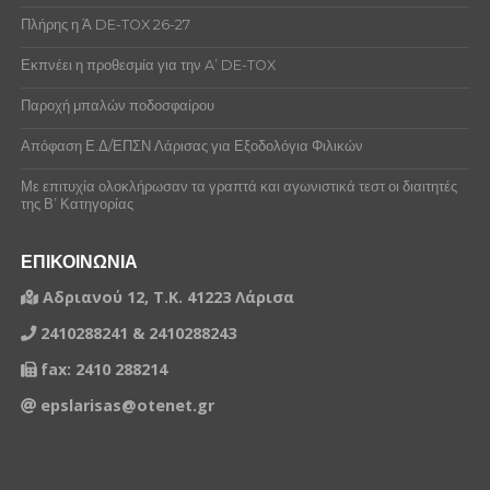
ΖΗΣΗΣ ΠΑΝΑΓΙΩΤΗΣ
Πλήρης η Ά DE-TOX 26-27
ΖΥΓΟΓΙΑΝΝΗΣ ΒΑΣΙΛΕΙΟΣ
Εκπνέει η προθεσμία για την A’ DE-TOX
ΘΕΟΔΩΡΟΥ ΡΑΦΑΗΛ
Παροχή μπαλών ποδοσφαίρου
ΘΕΟΔΩΡΟΥ ΑΡΓΥΡΙΟΣ
Απόφαση Ε.Δ/ΕΠΣΝ Λάρισας για Εξοδολόγια Φιλικών
ΘΕΟΔΩΡΟΥ ΑΓΓΕΛΟΣ
Με επιτυχία ολοκλήρωσαν τα γραπτά και αγωνιστικά τεστ οι διαιτητές
της Β’ Κατηγορίας
ΙΟΡΔΑΝΙΔΗΣ ΕΛΕΥΘΕΡΙΟΣ
ΕΠΙΚΟΙΝΩΝΙΑ
ΙΟΡΔΑΝΙΔΗΣ ΝΙΚΟΛΑΟΣ
Αδριανού 12, Τ.Κ. 41223 Λάρισα
ΙΟΡΔΑΝΙΔΗΣ ΧΑΡΑΛΑΜΠΟΣ
2410288241 & 2410288243
ΚΑΣΑ ΠΕΤΡΟΣ
fax: 2410 288214
ΚΙΤΣΑΣ ΙΩΑΝΝΗΣ
epslarisas@otenet.gr
ΚΙΤΣΑΣ ΑΝΤΩΝΙΟΣ
ΚΙΤΣΑΣ ΑΛΕΞΑΝΔΡΟΣ