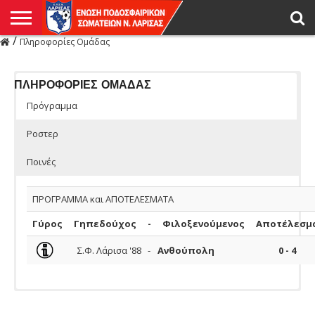
/
Πληροφορίες Ομάδας
Η
ΕΝΩΣΗ
ΑΓΩΝΙΣΤΙΚΑ
ΜΙΚΤΉ
ΔΙΑΙΤΗΣΙΑ
ΠΡΩΤΑΘΛΗΜΑΤΑ
ΥΠΟΔΟΜΕΣ
ΚΥΠΕΛΛΟ
ΑΜΕΣΑ
LIVE
ΝΕΑ
ΠΡΩΤΑΘΛΗΜΑΤΑ
ΚΥΠΕΛΛΟ
ΥΠΟΔΟΜΕΣ
ΠΕΙΘΑΡΧΙΚΟ
ΜΙΚΤΗ
ΠΑΡΑΤΗΡΗΤΕΣ
ΠΡΟΠΟΝΗΤΕΣ
ΔΙΑΙΤΗΤΕΣ
VIDEO
ΓΕΝΙΚΑ
ΑΦΙΕΡΩΜΑΤΑ
ΕΚΔΗΛΩΣΕΙΣ
ΕΠΙΚΟΙΝΩΝΙΑ
ΑΠΟΤΕΛΕΣΜΑΤΑ
ΛΑΡΙΣΑΣ
ΠΛΗΡΟΦΟΡΙΕΣ ΟΜΑΔΑΣ
Πρόγραμμα
Ροστερ
Ποινές
ΠΡΟΓΡΑΜΜΑ και ΑΠΟΤΕΛΕΣΜΑΤΑ
Γύρος
Γηπεδούχος
-
Φιλοξενούμενος
Αποτέλεσμ
Σ.Φ. Λάρισα '88
-
Ανθούπολη
0 - 4
Ομάδας
ΠΟΔΟΣΦΑΙΡΙΣΤΕΣ