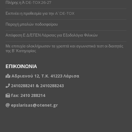
Πλήρης η Ά DE-TOX 26-27
555329
ΤΣΙΑΔΗΜΟΣ ΓΕΩΡΓΙΟΣ
Εκπνέει η προθεσμία για την A’ DE-TOX
1368166
ΒΛΗΣΑΡΟΥΛΗΣ ΝΙΚΟΛΑΟΣ
Παροχή μπαλών ποδοσφαίρου
1292023
ΓΚΟΥΝΤΟΥΜΑΝΗΣ ΧΡΗΣΤΟΣ
Απόφαση Ε.Δ/ΕΠΣΝ Λάρισας για Εξοδολόγια Φιλικών
500902
ΚΟΓΙΟΣ ΚΩΝΣΤΑΝΤΙΝΟΣ
Με επιτυχία ολοκλήρωσαν τα γραπτά και αγωνιστικά τεστ οι διαιτητές
της Β’ Κατηγορίας
1300293
ΣΟΥΠΕΚΙΩΤΗΣ ΧΡΗΣΤΟΣ
1347732
ΤΣΙΑΜΗΣ ΒΑΛΑΝΤΗΣ
ΕΠΙΚΟΙΝΩΝΙΑ
Αδριανού 12, Τ.Κ. 41223 Λάρισα
1245430
ΧΑΤΖΗΡΟΥΦΑΣ ΝΙΚΟΛΑΟΣ
2410288241 & 2410288243
1245430
ΧΑΤΖΗΡΟΥΦΑΣ ΝΙΚΟΛΑΟΣ
fax: 2410 288214
1368166
ΒΛΗΣΑΡΟΥΛΗΣ ΝΙΚΟΛΑΟΣ
epslarisas@otenet.gr