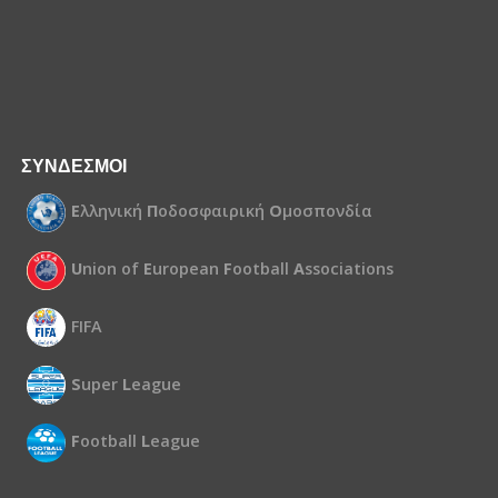
ΣΥΝΔΕΣΜΟΙ
Ε
λληνική
Π
οδοσφαιρική
Ο
μοσπονδία
U
nion of
E
uropean
F
ootball
A
ssociations
FIFA
S
uper
L
eague
F
ootball
L
eague