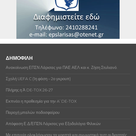
ΔΗΜΟΦΙΛΗ
Ανακοίνωση ΕΠΣΝ Λάρισας για ΠΑΕ ΑΕΛ και κ. Ζήση Στυλιανό.
Σχολή UEFA C (1η φάση – 2ο γκρουπ)
Πλήρης η Ά DE-TOX 26-27
Εκπνέει η προθεσμία για την A’ DE-TOX
Παροχή μπαλών ποδοσφαίρου
Απόφαση Ε.Δ/ΕΠΣΝ Λάρισας για Εξοδολόγια Φιλικών
Με επιτυχία ολοκλήρωσαν τα γραπτά και αγωνιστικά τεστ οι διαιτητές