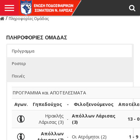
/
Πληροφορίες Ομάδας
Η
ΕΝΩΣΗ
ΑΓΩΝΙΣΤΙΚΑ
ΜΙΚΤΉ
ΔΙΑΙΤΗΣΙΑ
ΠΡΩΤΑΘΛΗΜΑΤΑ
ΥΠΟΔΟΜΕΣ
ΚΥΠΕΛΛΟ
ΑΜΕΣΑ
LIVE
ΝΕΑ
ΠΡΩΤΑΘΛΗΜΑΤΑ
ΚΥΠΕΛΛΟ
ΥΠΟΔΟΜΕΣ
ΠΕΙΘΑΡΧΙΚΟ
ΜΙΚΤΗ
ΠΑΡΑΤΗΡΗΤΕΣ
ΠΡΟΠΟΝΗΤΕΣ
ΔΙΑΙΤΗΤΕΣ
VIDEO
ΓΕΝΙΚΑ
ΑΦΙΕΡΩΜΑΤΑ
ΕΚΔΗΛΩΣΕΙΣ
ΕΠΙΚΟΙΝΩΝΙΑ
ΑΠΟΤΕΛΕΣΜΑΤΑ
ΛΑΡΙΣΑΣ
ΠΛΗΡΟΦΟΡΙΕΣ ΟΜΑΔΑΣ
Πρόγραμμα
Ροστερ
Ποινές
ΠΡΟΓΡΑΜΜΑ και ΑΠΟΤΕΛΕΣΜΑΤΑ
Αγων.
Γηπεδούχος
-
Φιλοξενούμενος
Αποτέλε
Ηρακλής
Απόλλων Λάρισας
-
13 - 0
Λάρισας (3)
(3)
Απόλλων
-
Οι Ατρόμητοι (2)
1 - 9
Λάρισας (3)