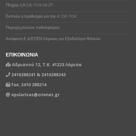
Πλήρης η Ά DE-TOX 26-27
Εκπνέει η προθεσμία για την A’ DE-TOX
Παροχή μπαλών ποδοσφαίρου
Απόφαση Ε.Δ/ΕΠΣΝ Λάρισας για Εξοδολόγια Φιλικών
ΕΠΙΚΟΙΝΩΝΙΑ
Αδριανού 12, Τ.Κ. 41223 Λάρισα
2410288241 & 2410288243
fax: 2410 288214
epslarisas@otenet.gr