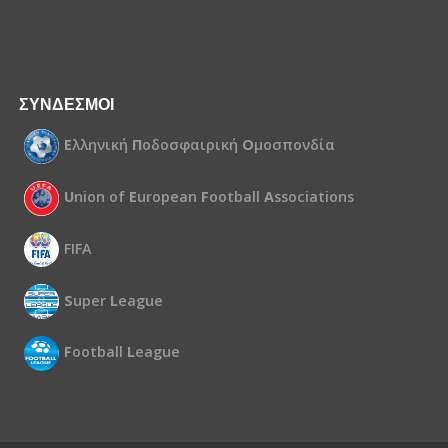
ΣΥΝΔΕΣΜΟΙ
Ε
λληνική
Π
οδοσφαιρική
Ο
μοσπονδία
U
nion of
E
uropean
F
ootball
A
ssociations
FIFA
S
uper
L
eague
F
ootball
L
eague