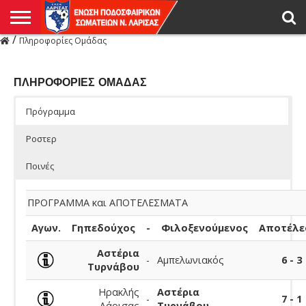
/
Πληροφορίες Ομάδας
Η
ΕΝΩΣΗ
ΑΓΩΝΙΣΤΙΚΑ
ΜΙΚΤΉ
ΔΙΑΙΤΗΣΙΑ
ΠΡΩΤΑΘΛΗΜΑΤΑ
ΥΠΟΔΟΜΕΣ
ΚΥΠΕΛΛΟ
ΑΜΕΣΑ
LIVE
ΝΕΑ
ΠΡΩΤΑΘΛΗΜΑΤΑ
ΚΥΠΕΛΛΟ
ΥΠΟΔΟΜΕΣ
ΠΕΙΘΑΡΧΙΚΟ
ΜΙΚΤΗ
ΠΑΡΑΤΗΡΗΤΕΣ
ΠΡΟΠΟΝΗΤΕΣ
ΔΙΑΙΤΗΤΕΣ
VIDEO
ΓΕΝΙΚΑ
ΑΦΙΕΡΩΜΑΤΑ
ΕΚΔΗΛΩΣΕΙΣ
ΕΠΙΚΟΙΝΩΝΙΑ
ΑΠΟΤΕΛΕΣΜΑΤΑ
ΛΑΡΙΣΑΣ
ΠΛΗΡΟΦΟΡΙΕΣ ΟΜΑΔΑΣ
Πρόγραμμα
Ροστερ
Ποινές
ΠΡΟΓΡΑΜΜΑ και ΑΠΟΤΕΛΕΣΜΑΤΑ
Αγων.
Γηπεδούχος
-
Φιλοξενούμενος
Αποτέλε
Αστέρια
-
Αμπελωνιακός
6 - 3
Τυρνάβου
Ηρακλής
Αστέρια
-
7 - 1
Λάρισας
Τυρνάβου