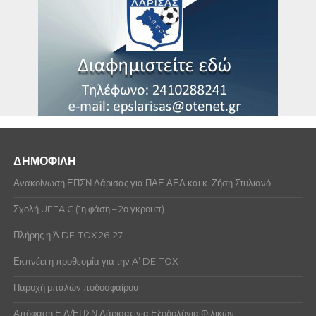
ΔΗΜΟΦΙΛΗ
Ανακοίνωση ΕΠΣΝ Λάρισας για ΠΑΕ ΑΕΛ και κ. Ζήση Στυλιανό.
Σχολή UEFA C (1η φάση – 2ο γκρουπ)
Πλήρης η Ά DE-TOX 26-27
Εκπνέει η προθεσμία για την A’ DE-TOX
Παροχή μπαλών ποδοσφαίρου
Απόφαση Ε.Δ/ΕΠΣΝ Λάρισας για Εξοδολόγια Φιλικών