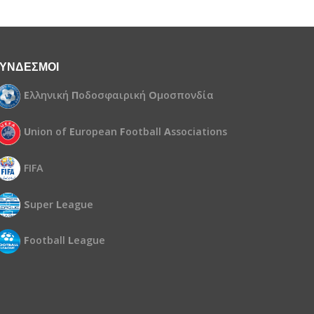
ΥΝΔΕΣΜΟΙ
Ε
λληνική
Π
οδοσφαιρική
Ο
μοσπονδία
U
nion of
E
uropean
F
ootball
A
ssociations
FIFA
S
uper
L
eague
F
ootball
L
eague