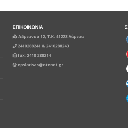
δεχτεί ποινές την περίοδο που επιλέξατε
ΟΣ
-
 την περίοδο που επιλέξατε
ΟΣ
-
ΕΠΙΚΟΙΝΩΝΙΑ
-
Σ
Αδριανού 12, Τ.Κ. 41223 Λάρισα
Σ
2002
2410288241 & 2410288243
1993
fax: 2410 288214
1990
epslarisas@otenet.gr
Σ
1989
2001
ΟΣ
-
ΡΟΣ
1989
ΡΟΣ
-
ΡΟΣ
-