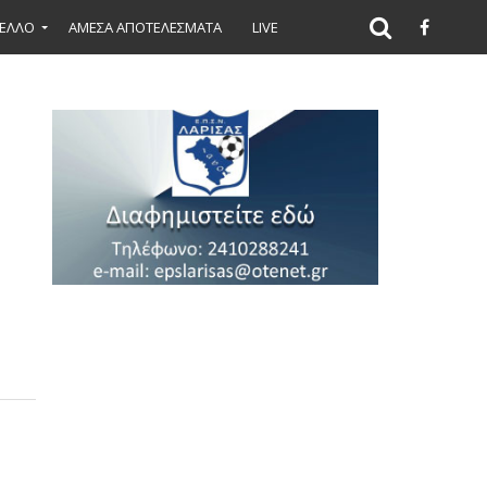
ΕΛΛΟ
ΑΜΕΣΑ ΑΠΟΤΕΛΕΣΜΑΤΑ
LIVE
ιπο
πόλοιπο
ία