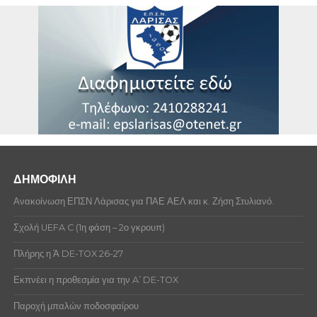
ποινές την περίοδο που επιλέξατε
Δεν υπάρχουν ποινές αξιωματούχων αυτή την
περίοδο που επιλέξατε
ΔΗΜΟΦΙΛΗ
Ανακοίνωση ΕΠΣΝ Λάρισας για ΠΑΕ ΑΕΛ και κ. Ζήση Στυλιανό.
Σχολή UEFA C (1η φάση – 2ο γκρουπ)
Πλήρης η Ά DE-TOX 26-27
Εκπνέει η προθεσμία για την A’ DE-TOX
Παροχή μπαλών ποδοσφαίρου