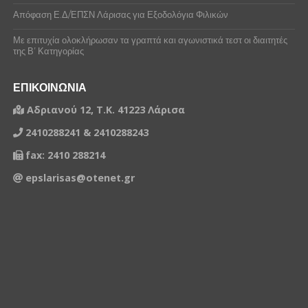
Απόφαση Ε.Δ/ΕΠΣΝ Λάρισας για Εξοδολόγια Φιλικών
Με επιτυχία ολοκλήρωσαν τα γραπτά και αγωνιστικά τεστ οι διαιτητές
της Β’ Κατηγορίας
ΕΠΙΚΟΙΝΩΝΙΑ
Αδριανού 12, Τ.Κ. 41223 Λάρισα
2410288241 & 2410288243
fax: 2410 288214
epslarisas@otenet.gr