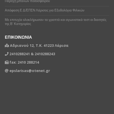
Παροχή μπαλών ποδοσφαίρου
Απόφαση Ε.Δ/ΕΠΣΝ Λάρισας για Εξοδολόγια Φιλικών
Με επιτυχία ολοκλήρωσαν τα γραπτά και αγωνιστικά τεστ οι διαιτητές
της Β’ Κατηγορίας
ΕΠΙΚΟΙΝΩΝΙΑ
Αδριανού 12, Τ.Κ. 41223 Λάρισα
2410288241 & 2410288243
fax: 2410 288214
epslarisas@otenet.gr