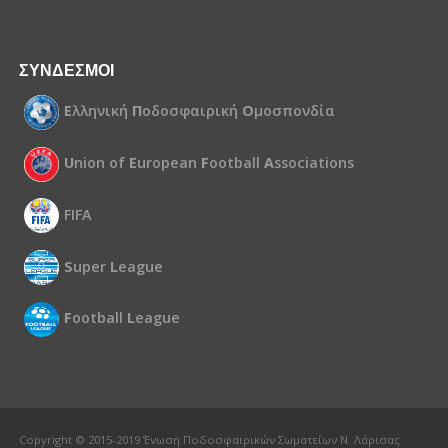
ΣΥΝΔΕΣΜΟΙ
Ε
λληνική
Π
οδοσφαιρική
Ο
μοσπονδία
U
nion of
E
uropean
F
ootball
A
ssociations
FIFA
S
uper
L
eague
F
ootball
L
eague
Copyright © 2015-2019 Ένωση Ποδοσφαιρικών Σωματείων Ν. Λάρισας