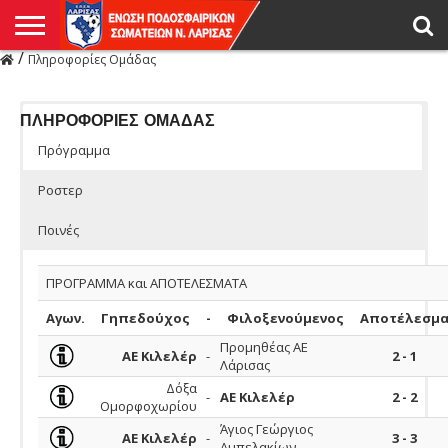
/
Πληροφορίες Ομάδας
Η
ΕΝΩΣΗ
ΑΓΩΝΙΣΤΙΚΑ
ΜΙΚΤΉ
ΔΙΑΙΤΗΣΙΑ
ΠΡΩΤΑΘΛΗΜΑΤΑ
ΥΠΟΔΟΜΕΣ
ΚΥΠΕΛΛΟ
ΑΜΕΣΑ
LIVE
ΝΕΑ
ΠΡΩΤΑΘΛΗΜΑΤΑ
ΚΥΠΕΛΛΟ
ΥΠΟΔΟΜΕΣ
ΠΕΙΘΑΡΧΙΚΟ
ΜΙΚΤΗ
ΠΑΡΑΤΗΡΗΤΕΣ
ΠΡΟΠΟΝΗΤΕΣ
ΔΙΑΙΤΗΤΕΣ
VIDEO
ΓΕΝΙΚΑ
ΑΦΙΕΡΩΜΑΤΑ
ΕΚΔΗΛΩΣΕΙΣ
ΕΠΙΚΟΙΝΩΝΙΑ
ΑΠΟΤΕΛΕΣΜΑΤΑ
ΛΑΡΙΣΑΣ
ΠΛΗΡΟΦΟΡΙΕΣ ΟΜΑΔΑΣ
Πρόγραμμα
Ροστερ
Ποινές
ΠΡΟΓΡΑΜΜΑ και ΑΠΟΤΕΛΕΣΜΑΤΑ
Αγων.
Γηπεδούχος
-
Φιλοξενούμενος
Αποτέλεσμ
Προμηθέας ΑΕ
ΑΕ Κιλελέρ
-
2 - 1
Λάρισας
Δόξα
-
ΑΕ Κιλελέρ
2 - 2
Ομορφοχωρίου
Άγιος Γεώργιος
ΑΕ Κιλελέρ
-
3 - 3
Αμπελακίων