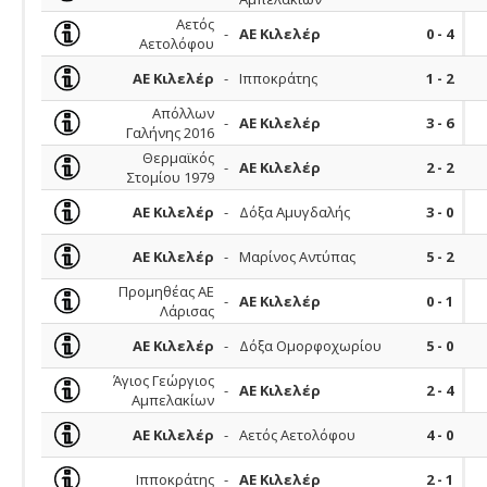
Αετός
-
ΑΕ Κιλελέρ
0 - 4
Αετολόφου
ΑΕ Κιλελέρ
-
Ιπποκράτης
1 - 2
Απόλλων
-
ΑΕ Κιλελέρ
3 - 6
Γαλήνης 2016
Θερμαϊκός
-
ΑΕ Κιλελέρ
2 - 2
Στομίου 1979
ΑΕ Κιλελέρ
-
Δόξα Αμυγδαλής
3 - 0
ΑΕ Κιλελέρ
-
Μαρίνος Αντύπας
5 - 2
Προμηθέας ΑΕ
-
ΑΕ Κιλελέρ
0 - 1
Λάρισας
ΑΕ Κιλελέρ
-
Δόξα Ομορφοχωρίου
5 - 0
Άγιος Γεώργιος
-
ΑΕ Κιλελέρ
2 - 4
Αμπελακίων
ΑΕ Κιλελέρ
-
Αετός Αετολόφου
4 - 0
Ιπποκράτης
-
ΑΕ Κιλελέρ
2 - 1