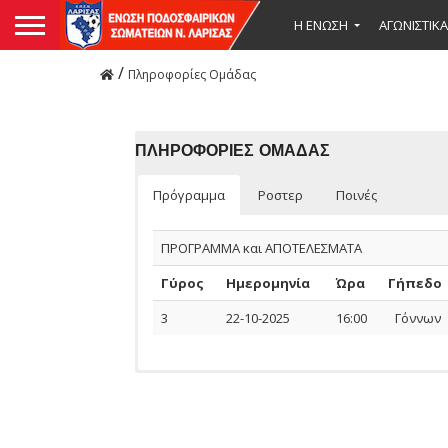
Η ΕΝΩΣΗ
ΑΓΩΝΙΣΤΙΚΑ
/
Πληροφορίες Ομάδας
ΠΛΗΡΟΦΟΡΙΕΣ ΟΜΑΔΑΣ
Πρόγραμμα
Ροστερ
Ποινές
ΠΡΟΓΡΑΜΜΑ και ΑΠΟΤΕΛΕΣΜΑΤΑ
Γύρος
Ημερομηνία
Ώρα
Γήπεδο
3
22-10-2025
16:00
Γόννων
Ομάδας
ΠΟΔΟΣΦΑΙΡΙΣΤΕΣ
Αναμέτρηση
Ημερομηνία
Ονοματεπώνυμο
Όνομα Πα
Ποδοσφαιριστών