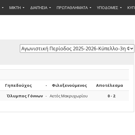
ΜΙΚΤΉ
ΔΙΑΙΤΗΣΙΑ
ΠΡΩΤΑΘΛΗΜΑΤΑ
ΥΠΟΔΟΜΕΣ
ΚΥΠ
Γηπεδούχος
-
Φιλοξενούμενος
Αποτέλεσμα
Όλυμπος Γόννων
-
Αετός Μακρυχωρίου
0 - 2
Ποινή
Αιτιολογία
Υπ
τέρα
Έτος
Λεπτά
Συμμετοχές
Γέννησης
Συμμετοχής