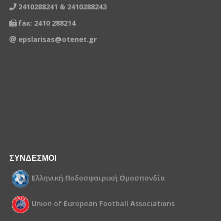
2410288241 & 2410288243
1206431
ΞΥΤΣΑΣ ΚΩΝΣΤΑΝΤΙΝΟΣ
fax: 2410 288214
1001665
ΤΕΛΙΟΣ ΧΡΙΣΤΑΚΗΣ
epslarisas@otenet.gr
1270815
ΚΑΤΡΑΝΑΣ ΚΩΝΣΤΑΝΤΙΝΟΣ
1181789
ΚΑΤΣΙΑΒΑΣ ΔΗΜΗΤΡΙΟΣ
1181790
ΚΙΟΣ ΣΙΜΟΣ
482435
ΑΝΑΣΤΑΣΙΟΥ ΑΠΟΣΤΟΛΟΣ
1400443
ΘΥΜΙΟΣ ΘΑΝΑΣΗΣ
ΣΥΝΔΕΣΜΟΙ
Ε
λληνική
Π
οδοσφαιρική
Ο
μοσπονδία
U
nion of
E
uropean
F
ootball
A
ssociations