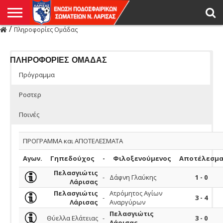
/
Πληροφορίες Ομάδας
Η
ΕΝΩΣΗ
ΑΓΩΝΙΣΤΙΚΑ
ΜΙΚΤΉ
ΔΙΑΙΤΗΣΙΑ
ΠΡΩΤΑΘΛΗΜΑΤΑ
ΥΠΟΔΟΜΕΣ
ΚΥΠΕΛΛΟ
ΑΜΕΣΑ
LIVE
ΝΕΑ
ΠΡΩΤΑΘΛΗΜΑΤΑ
ΚΥΠΕΛΛΟ
ΥΠΟΔΟΜΕΣ
ΠΕΙΘΑΡΧΙΚΟ
ΜΙΚΤΗ
ΠΑΡΑΤΗΡΗΤΕΣ
ΠΡΟΠΟΝΗΤΕΣ
ΔΙΑΙΤΗΤΕΣ
VIDEO
ΓΕΝΙΚΑ
ΑΦΙΕΡΩΜΑΤΑ
ΕΚΔΗΛΩΣΕΙΣ
ΕΠΙΚΟΙΝΩΝΙΑ
ΑΠΟΤΕΛΕΣΜΑΤΑ
ΛΑΡΙΣΑΣ
ΠΛΗΡΟΦΟΡΙΕΣ ΟΜΑΔΑΣ
Πρόγραμμα
Ροστερ
Ποινές
ΠΡΟΓΡΑΜΜΑ και ΑΠΟΤΕΛΕΣΜΑΤΑ
Αγων.
Γηπεδούχος
-
Φιλοξενούμενος
Αποτέλεσμ
Πελασγιώτις
-
Δάφνη Γλαύκης
1 - 0
Λάρισας
Πελασγιώτις
Ατρόμητος Αγίων
-
3 - 4
Λάρισας
Αναργύρων
Πελασγιώτις
Θύελλα Ελάτειας
-
3 - 0
Λάρισας