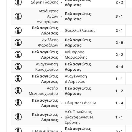
Δάφνη Γλαύκης
-
2 - 2
Λάρισας
Ατρόμητος
Πελασγιώτις
Αγίων
-
3 - 1
Λάρισας
Αναργύρων
Πελασγιώτις
-
Θύελλα Ελάτειας
2 - 1
Λάρισας
Αχιλλέας
Πελασγιώτις
-
2 - 0
Φαρσάλων
Λάρισας
Πελασγιώτις
Χείμαρρος
-
2 - 2
Λάρισας
Μαρμαρίνης
Αναγέννηση
Πελασγιώτις
-
4 - 4
Καλοχωρίου
Λάρισας
Πελασγιώτις
Αναγέννηση
-
1 - 1
Λάρισας
Δ.Αρμενίου
Αστήρ
Πελασγιώτις
-
1 - 2
Μελισσοχωρίου
Λάρισας
Πελασγιώτις
-
Όλυμπος Γόννων
1 - 4
Λάρισας
Α.Ο. Πανιώνιος
Πελασγιώτις
-
Βλαχόφωνων Ν.
1 - 1
Λάρισας
Σμύρνης
Πελασγιώτις
ΠΑΟΛ Αβέρωφ
-
5 - 1