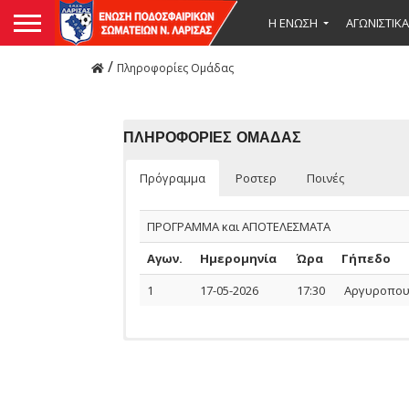
Η ΕΝΩΣΗ
ΑΓΩΝΙΣΤΙΚΑ
/
Πληροφορίες Ομάδας
ΠΛΗΡΟΦΟΡΙΕΣ ΟΜΑΔΑΣ
Πρόγραμμα
Ροστερ
Ποινές
ΠΡΟΓΡΑΜΜΑ και ΑΠΟΤΕΛΕΣΜΑΤΑ
Αγων.
Ημερομηνία
Ώρα
Γήπεδο
1
17-05-2026
17:30
Αργυροπου
Ομάδας
ΠΟΔΟΣΦΑΙΡΙΣΤΕΣ
Αναμέτρηση
Ημερομηνία
Ονοματεπώνυμο
Όνομα
Ποδοσφαιριστών
Πατέρα