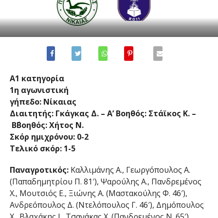
Α1 κατηγορία
1η αγωνιστική
γήπεδο: Νίκαιας
Διαιτητής: Γκάγκας Δ. – Α’ Βοηθός: Στάϊκος Κ. –
Β΄Βοηθός: Χήτος Ν.
Σκόρ ημιχρόνου: 0-2
Τελικό σκόρ: 1-5
Παναγροτικός:
Καλλιμάνης Α., Γεωργόπουλος Α.
(Παπαδημητρίου Π. 81′), Ψαρούλης Α., Πανδρεμένος
Χ., Μουτσιός Ε., Ξιώνης Α. (Μαστακούλης Φ. 46′),
Ανδρεόπουλος Δ. (Ντελόπουλος Γ. 46′), Δημόπουλος
Χ., Βλαχάκης Ι., Τσανάκας Χ. (Πανδρεμένος Ν. 65′),