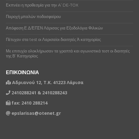
Εκπνέει η προθεσμία για την A’ DE-TOX
Παροχή μπαλών ποδοσφαίρου
Απόφαση Ε.Δ/ΕΠΣΝ Λάρισας για Εξοδολόγια Φιλικών
Πέτυχαν στα test οι Λαρισαίοι διαιτητές Ά κατηγορίας
Με επιτυχία ολοκλήρωσαν τα γραπτά και αγωνιστικά τεστ οι διαιτητές
της Β’ Κατηγορίας
ΕΠΙΚΟΙΝΩΝΙΑ
Αδριανού 12, Τ.Κ. 41223 Λάρισα
2410288241 & 2410288243
fax: 2410 288214
epslarisas@otenet.gr