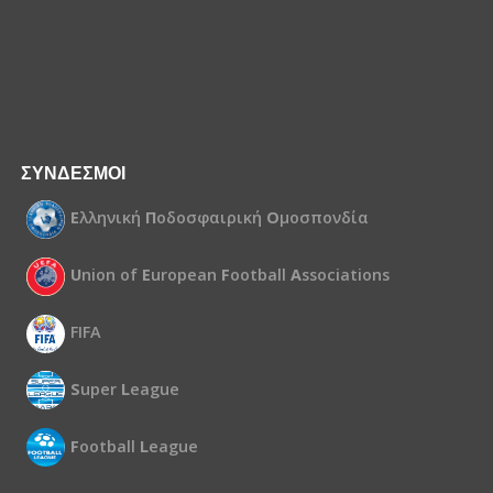
ΣΥΝΔΕΣΜΟΙ
Ε
λληνική
Π
οδοσφαιρική
Ο
μοσπονδία
U
nion of
E
uropean
F
ootball
A
ssociations
FIFA
S
uper
L
eague
F
ootball
L
eague