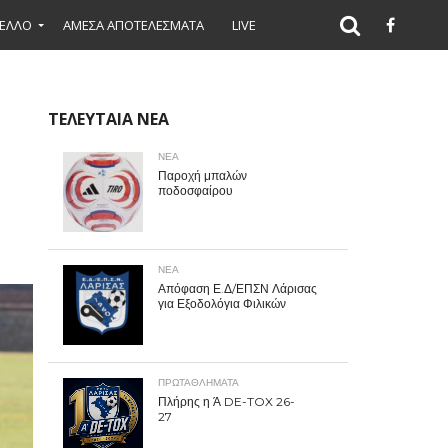
ΕΛΛΟ
ΑΜΕΣΑ ΑΠΟΤΕΛΕΣΜΑΤΑ
LIVE
ΤΕΛΕΥΤΑΙΑ ΝΕΑ
ΝΕΑ
Παροχή μπαλών
ποδοσφαίρου
ΝΕΑ
Απόφαση Ε.Δ/ΕΠΣΝ Λάρισας
για Εξοδολόγια Φιλικών
ΠΡΩΤΑΘΛΉΜΑΤΑ
Πλήρης η Ά DE-TOX 26-
27