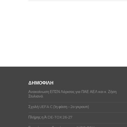
ΔΗΜΟΦΙΛΗ
Ανακοίνωση ΕΠΣΝ Λάρισας για ΠΑΕ ΑΕΛ και κ. Ζήση
Στυλιανό.
Σχολή UEFA C (1η φάση – 2ο γκρουπ)
Πλήρης η Ά DE-TOX 26-27