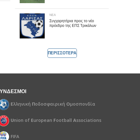
ΝΕΑ
Συγχαρητήρια προς το νέο
πρόεδρο της ΕΠΣ Τρικάλων
ΠΕΡΙΣΣΟΤΕΡΑ
ΥΝΔΕΣΜΟΙ
Ε
λληνική
Π
οδοσφαιρική
Ο
μοσπονδία
U
nion of
E
uropean
F
ootball
A
ssociations
FIFA