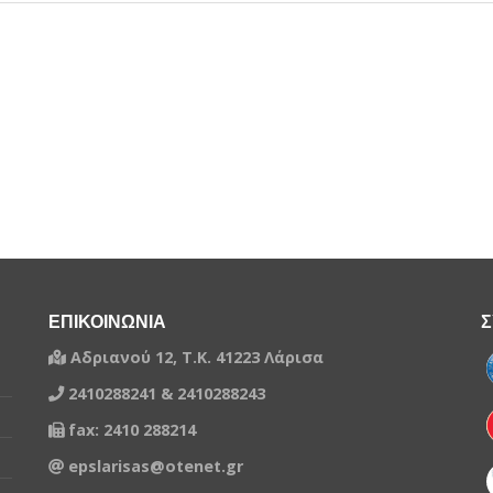
ΕΠΙΚΟΙΝΩΝΙΑ
Σ
Αδριανού 12, Τ.Κ. 41223 Λάρισα
2410288241 & 2410288243
fax: 2410 288214
epslarisas@otenet.gr