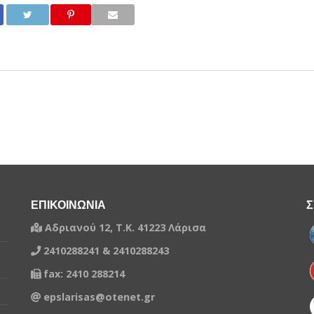
ΕΠΙΚΟΙΝΩΝΙΑ
Σ
Αδριανού 12, Τ.Κ. 41223 Λάρισα
2410288241 & 2410288243
fax: 2410 288214
epslarisas@otenet.gr