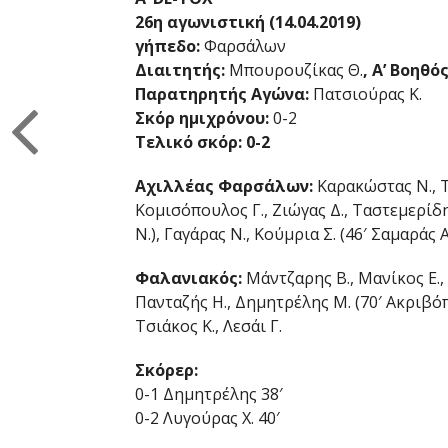
26η αγωνιστική (14.04.2019)
γήπεδο:
Φαρσάλων
Διαιτητής:
Μπουρουζίκας Θ.
, Α’ Βοηθό
Παρατηρητής Αγώνα:
Πατσιούρας Κ.
Σκόρ ημιχρόνου:
0-2
Τελικό σκόρ: 0-2
Αχιλλέας Φαρσάλων:
Καρακώστας Ν., Τ
Κομισόπουλος Γ., Ζιώγας Δ., Ταστεμερίδη
Ν.), Γαγάρας Ν., Κούμρια Σ. (46′ Σαμαράς Α
Φαλανιακός:
Μάντζαρης Β., Μανίκος Ε., 
Πανταζής Η., Δημητρέλης Μ. (70′ Ακριβόπο
Τσιάκος Κ., Λεσάι Γ.
Σκόρερ:
0-1 Δημητρέλης 38′
0-2 Λυγούρας Χ. 40′