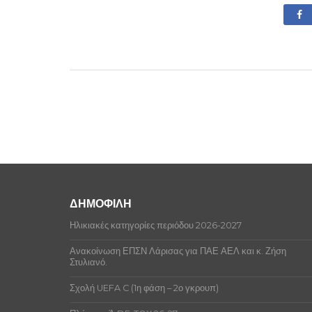
ΔΗΜΟΦΙΛΗ
Ηλικιακές κατηγορίες περιόδου 2026-2027
Ανακοίνωση ΕΠΣΝ Λάρισας για ΠΑΕ ΑΕΛ και κ. Ζήση
Στυλιανό.
Σχολή UEFA C (1η φάση – 2ο γκρουπ)