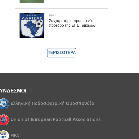
ΝΕΑ
Συγχαρητήρια προς το νέο
πρόεδρο της ΕΠΣ Τρικάλων
ΠΕΡΙΣΣΟΤΕΡΑ
ΥΝΔΕΣΜΟΙ
Ε
λληνική
Π
οδοσφαιρική
Ο
μοσπονδία
U
nion of
E
uropean
F
ootball
A
ssociations
FIFA