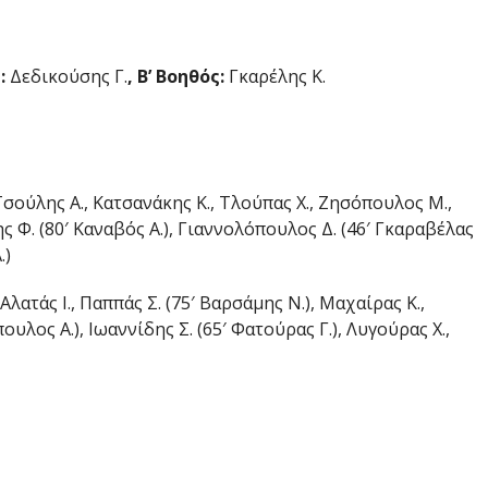
ς:
Δεδικούσης Γ.
, Β’ Βοηθός:
Γκαρέλης Κ.
σούλης Α., Κατσανάκης Κ., Τλούπας Χ., Ζησόπουλος Μ.,
ς Φ. (80′ Καναβός Α.), Γιαννολόπουλος Δ. (46′ Γκαραβέλας
.)
Αλατάς Ι., Παππάς Σ. (75′ Βαρσάμης Ν.), Μαχαίρας Κ.,
υλος Α.), Ιωαννίδης Σ. (65′ Φατούρας Γ.), Λυγούρας Χ.,