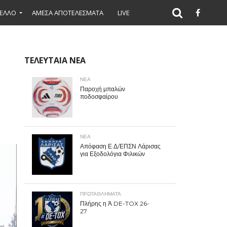
ΕΛΛΟ
ΑΜΕΣΑ ΑΠΟΤΕΛΕΣΜΑΤΑ
LIVE
ΤΕΛΕΥΤΑΙΑ ΝΕΑ
ΝΕΑ
Παροχή μπαλών
ποδοσφαίρου
ΝΕΑ
Απόφαση Ε.Δ/ΕΠΣΝ Λάρισας
για Εξοδολόγια Φιλικών
ΠΡΩΤΑΘΛΉΜΑΤΑ
Πλήρης η Ά DE-TOX 26-
27