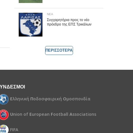
ΝΕΑ
Συγχαρητήρια προς το νέο
πρόεδρο της ΕΠΣ Τρικάλων
ΠΕΡΙΣΣΟΤΕΡΑ
ΥΝΔΕΣΜΟΙ
Ε
λληνική
Π
οδοσφαιρική
Ο
μοσπονδία
U
nion of
E
uropean
F
ootball
A
ssociations
FIFA