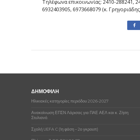
Τηλέφωνα επικοινωνίας: 2410-288241, 2
6932403905, 6973668079 (κ. Γρηγοριάδη
ΔΗΜΟΦΙΛΗ
Ηλικιακές κατηγορίες περιόδου 2026-2027
Ανακοίνωση ΕΠΣΝ Λάρισας για ΠΑΕ ΑΕΛ και κ. Ζήση
Στυλιανό.
Σχολή UEFA C (1η φάση – 2ο γκρουπ)