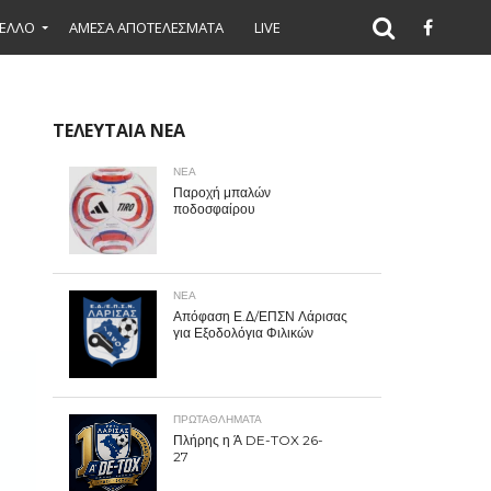
ΕΛΛΟ
ΑΜΕΣΑ ΑΠΟΤΕΛΕΣΜΑΤΑ
LIVE
ΤΕΛΕΥΤΑΙΑ ΝΕΑ
ΝΕΑ
Παροχή μπαλών
ποδοσφαίρου
ΝΕΑ
Απόφαση Ε.Δ/ΕΠΣΝ Λάρισας
για Εξοδολόγια Φιλικών
ΠΡΩΤΑΘΛΉΜΑΤΑ
Πλήρης η Ά DE-TOX 26-
27