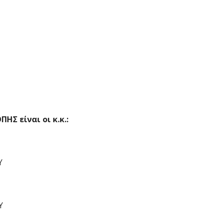
ΗΣ είναι οι κ.κ.:
Υ
Υ