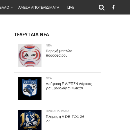
ΕΛΛΟ
ΑΜΕΣΑ ΑΠΟΤΕΛΕΣΜΑΤΑ
LIVE
ΤΕΛΕΥΤΑΙΑ ΝΕΑ
ΝΕΑ
Παροχή μπαλών
ποδοσφαίρου
ΝΕΑ
Απόφαση Ε.Δ/ΕΠΣΝ Λάρισας
για Εξοδολόγια Φιλικών
ΠΡΩΤΑΘΛΉΜΑΤΑ
Πλήρης η Ά DE-TOX 26-
27