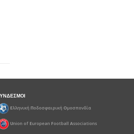
ΥΝΔΕΣΜΟΙ
Ε
λληνική
Π
οδοσφαιρική
Ο
μοσπονδία
U
nion of
E
uropean
F
ootball
A
ssociations