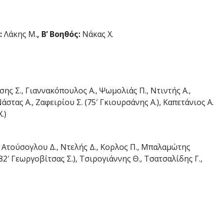
:
Λάκης Μ.
, Β’ Βοηθός:
Νάκας Χ.
ης Σ., Γιαννακόπουλος Α., Ψωμολιάς Π., Ντιντής Α.,
Νάστας Α., Ζαφειρίου Σ. (75′ Γκιουρσάνης Α.), Καπετάνιος Α.
.)
, Ατούσογλου Δ., Ντελής Δ., Κορλος Π., Μπαλαμώτης
(82′ Γεωργοβίτσας Σ.), Τσιρογιάννης Θ., Τσατσαλίδης Γ.,