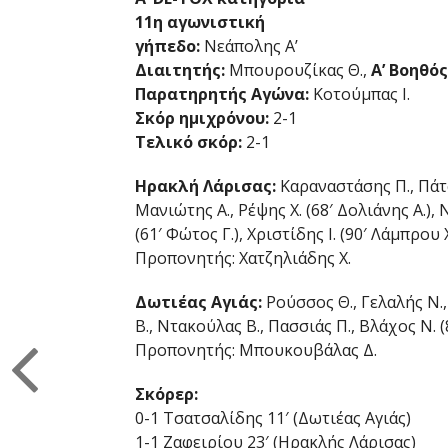
11η αγωνιστική
γήπεδο:
Νεάπολης Α’
Διαιτητής:
Μπουρουζίκας Θ.,
Α’ Βοηθός
Παρατηρητής Αγώνα:
Κοτούμπας Ι.
Σκόρ ημιχρόνου:
2-1
Τελικό σκόρ:
2-1
Ηρακλή Λάρισας:
Καραναστάσης Π., Πάτσ
Μανιώτης Α., Ρέψης Χ. (68′ Δολιάνης Α.), 
(61′ Φώτος Γ.), Χριστίδης Ι. (90′ Λάμπρου Χ
Προπονητής: Χατζηλιάδης Χ.
Δωτιέας Αγιάς:
Ρούσσος Θ., Γελαλής Ν.
Β., Ντακούλας Β., Πασσιάς Π., Βλάχος Ν. 
Προπονητής: Μπουκουβάλας Δ.
Σκόρερ:
0-1 Τσατσαλίδης 11′ (Δωτιέας Αγιάς)
1-1 Ζαφειρίου 23′ (Ηρακλής Λάρισας)