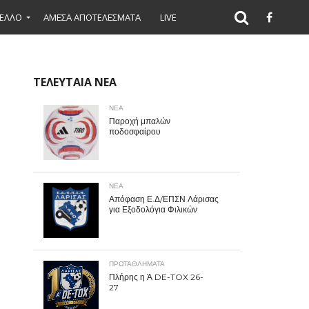
ΕΛΛΟ
ΑΜΕΣΑ ΑΠΟΤΕΛΕΣΜΑΤΑ
LIVE
ΤΕΛΕΥΤΑΙΑ ΝΕΑ
ΝΕΑ
Παροχή μπαλών
ποδοσφαίρου
ΝΕΑ
Απόφαση Ε.Δ/ΕΠΣΝ Λάρισας
για Εξοδολόγια Φιλικών
ΠΡΩΤΑΘΛΉΜΑΤΑ
Πλήρης η Ά DE-TOX 26-
27