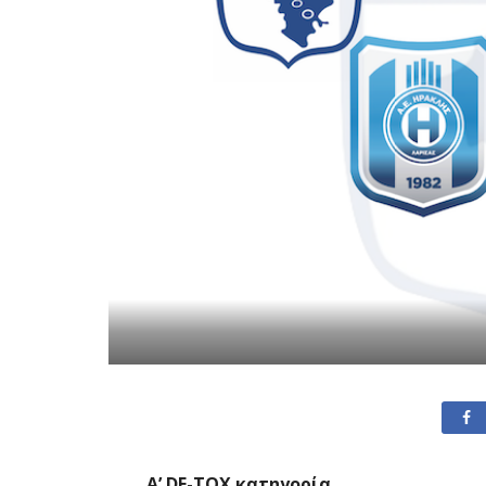
Α’ DE-TOX κατηγορία