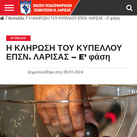
/
/
Κυπελλο
Η ΚΛΗΡΩΣΗ ΤΟΥ ΚΥΠΕΛΛΟΥ ΕΠΣΝ. ΛΑΡΙΣΑΣ – E’ φάση
Η
ΕΝΩΣΗ
ΑΓΩΝΙΣΤΙΚΑ
ΜΙΚΤΉ
ΔΙΑΙΤΗΣΙΑ
ΠΡΩΤΑΘΛΗΜΑΤΑ
ΥΠΟΔΟΜΕΣ
ΚΥΠΕΛΛΟ
ΑΜΕΣΑ
LIVE
ΝΕΑ
ΠΡΩΤΑΘΛΗΜΑΤΑ
ΚΥΠΕΛΛΟ
ΥΠΟΔΟΜΕΣ
ΠΕΙΘΑΡΧΙΚΟ
ΜΙΚΤΗ
ΠΑΡΑΤΗΡΗΤΕΣ
ΠΡΟΠΟΝΗΤΕΣ
ΔΙΑΙΤΗΤΕΣ
VIDEO
ΓΕΝΙΚΑ
ΑΦΙΕΡΩΜΑΤΑ
ΕΚΔΗΛΩΣΕΙΣ
ΕΠΙΚΟΙΝΩΝΙΑ
ΑΠΟΤΕΛΕΣΜΑΤΑ
ΛΑΡΙΣΑΣ
ΚΥΠΕΛΛΟ
Η ΚΛΗΡΩΣΗ ΤΟΥ ΚΥΠΕΛΛΟΥ
ΕΠΣΝ. ΛΑΡΙΣΑΣ – E’ φάση
Δημοσιεύθηκε στις
09-01-2024