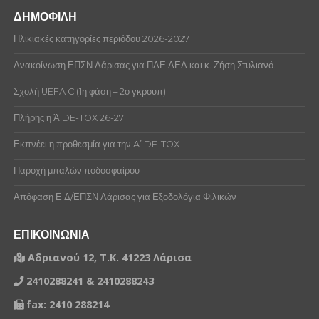
ΔΗΜΟΦΙΛΗ
Ηλικιακές κατηγορίες περιόδου 2026-2027
Ανακοίνωση ΕΠΣΝ Λάρισας για ΠΑΕ ΑΕΛ και κ. Ζήση Στυλιανό.
Σχολή UEFA C (1η φάση – 2ο γκρουπ)
Πλήρης η Ά DE-TOX 26-27
Εκπνέει η προθεσμία για την A’ DE-TOX
Παροχή μπαλών ποδοσφαίρου
Απόφαση Ε.Δ/ΕΠΣΝ Λάρισας για Εξοδολόγια Φιλικών
ΕΠΙΚΟΙΝΩΝΙΑ
Αδριανού 12, Τ.Κ. 41223 Λάρισα
2410288241 & 2410288243
fax: 2410 288214