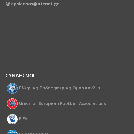
epslarisas@otenet.gr
ΣΥΝΔΕΣΜΟΙ
Ε
λληνική
Π
οδοσφαιρική
Ο
μοσπονδία
U
nion of
E
uropean
F
ootball
A
ssociations
FIFA