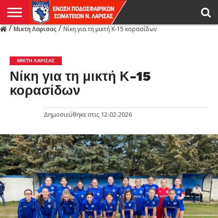
/
/
Μικτη Λαρισας
Νίκη για τη μικτή Κ-15 κορασίδων
Η
ΕΝΩΣΗ
ΑΓΩΝΙΣΤΙΚΑ
ΜΙΚΤΉ
ΔΙΑΙΤΗΣΙΑ
ΠΡΩΤΑΘΛΗΜΑΤΑ
ΥΠΟΔΟΜΕΣ
ΚΥΠΕΛΛΟ
ΑΜΕΣΑ
LIVE
ΝΕΑ
ΠΡΩΤΑΘΛΗΜΑΤΑ
ΚΥΠΕΛΛΟ
ΥΠΟΔΟΜΕΣ
ΠΕΙΘΑΡΧΙΚΟ
ΜΙΚΤΗ
ΠΑΡΑΤΗΡΗΤΕΣ
ΠΡΟΠΟΝΗΤΕΣ
ΔΙΑΙΤΗΤΕΣ
VIDEO
ΓΕΝΙΚΑ
ΑΦΙΕΡΩΜΑΤΑ
ΕΚΔΗΛΩΣΕΙΣ
ΕΠΙΚΟΙΝΩΝΙΑ
ΑΠΟΤΕΛΕΣΜΑΤΑ
ΛΑΡΙΣΑΣ
ΜΙΚΤΗ ΛΑΡΙΣΑΣ
Νίκη για τη μικτή Κ-15
κορασίδων
Δημοσιεύθηκε στις
12-02-2026