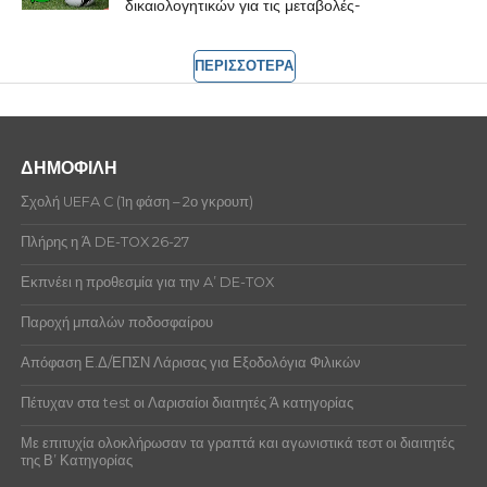
δικαιολογητικών για τις μεταβολές-
ΠΕΡΙΣΣΟΤΕΡΑ
ΔΗΜΟΦΙΛΗ
Σχολή UEFA C (1η φάση – 2ο γκρουπ)
Πλήρης η Ά DE-TOX 26-27
Εκπνέει η προθεσμία για την A’ DE-TOX
Παροχή μπαλών ποδοσφαίρου
Απόφαση Ε.Δ/ΕΠΣΝ Λάρισας για Εξοδολόγια Φιλικών
Πέτυχαν στα test οι Λαρισαίοι διαιτητές Ά κατηγορίας
Με επιτυχία ολοκλήρωσαν τα γραπτά και αγωνιστικά τεστ οι διαιτητές
της Β’ Κατηγορίας