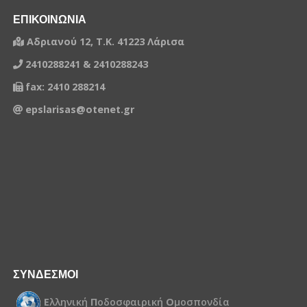
ΕΠΙΚΟΙΝΩΝΙΑ
Αδριανού 12, Τ.Κ. 41223 Λάρισα
2410288241 & 2410288243
fax: 2410 288214
epslarisas@otenet.gr
ΣΥΝΔΕΣΜΟΙ
Ε
λληνική
Π
οδοσφαιρική
Ο
μοσπονδία