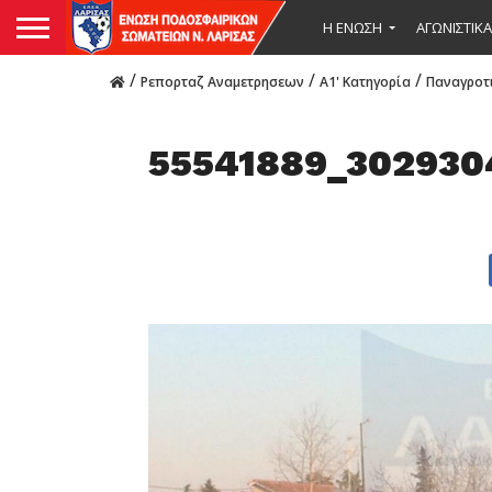
Η ΕΝΩΣΗ
ΑΓΩΝΙΣΤΙΚΑ
/
/
/
Ρεπορταζ Αναμετρησεων
Α1' Κατηγορία
Παναγροτι
55541889_302930