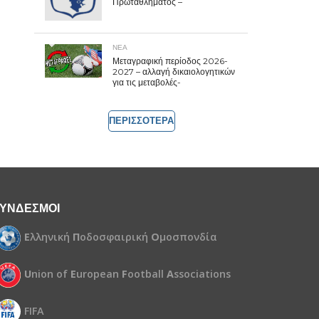
Πρωταθλήματος –
ΝΕΑ
Μεταγραφική περίοδος 2026-
2027 – αλλαγή δικαιολογητικών
για τις μεταβολές-
ΠΕΡΙΣΣΟΤΕΡΑ
ΥΝΔΕΣΜΟΙ
Ε
λληνική
Π
οδοσφαιρική
Ο
μοσπονδία
U
nion of
E
uropean
F
ootball
A
ssociations
FIFA