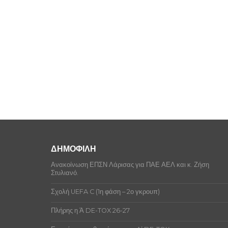
ΔΗΜΟΦΙΛΗ
Ανακοίνωση ΕΠΣΝ Λάρισας για ΠΑΕ ΑΕΛ και κ. Ζήση
Στυλιανό.
Σχολή UEFA C (1η φάση – 2ο γκρουπ)
Πλήρης η Ά DE-TOX 26-27