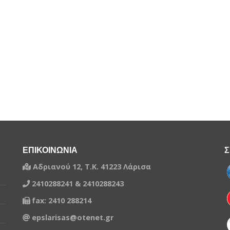
ΕΠΙΚΟΙΝΩΝΙΑ
Σ
Αδριανού 12, Τ.Κ. 41223 Λάρισα
2410288241 & 2410288243
fax: 2410 288214
epslarisas@otenet.gr