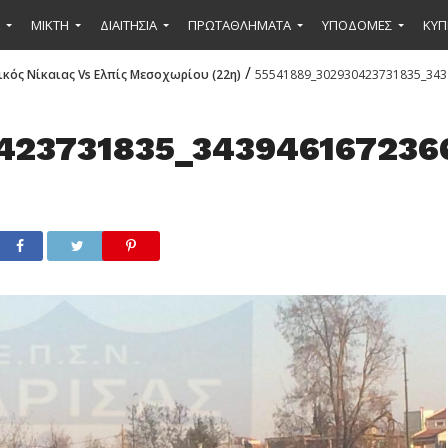
ΜΙΚΤΉ
ΔΙΑΙΤΗΣΙΑ
ΠΡΩΤΑΘΛΗΜΑΤΑ
ΥΠΟΔΟΜΕΣ
ΚΥΠ
/
κός Νίκαιας Vs Ελπίς Μεσοχωρίου (22η)
55541889_302930423731835_343
423731835_343946167236