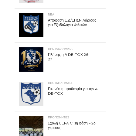
ΝΕΑ
Απόφαση Ε.Δ/ΕΠΣΝ Λάρισας
για Εξοδολόγια Φιλικών
ΠΡΩΤΑΘΛΉΜΑΤΑ
Πλήρης η Ά DE-TOX 26-
27
ΠΡΩΤΑΘΛΉΜΑΤΑ
Εκπνέει η προθεσμία για την A’
DE-TOX
ΠΡΟΠΟΝΗΤΈΣ
Σχολή UEFA C (1η φάση – 2ο
γκρουπ)