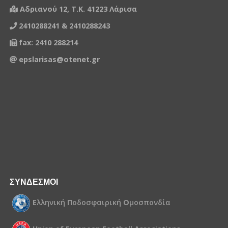
Αδριανού 12, Τ.Κ. 41223 Λάρισα
2410288241 & 2410288243
fax: 2410 288214
epslarisas@otenet.gr
ΣΥΝΔΕΣΜΟΙ
Ε
λληνική
Π
οδοσφαιρική
Ο
μοσπονδία