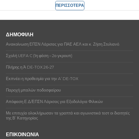
ΠΕΡΙΣΣΟΤΕΡΑ
ΔΗΜΟΦΙΛΗ
Ανακοίνωση ΕΠΣΝ Λάρισας για ΠΑΕ ΑΕΛ και κ. Ζήση Στυλιανό.
Σχολή UEFA C (1η φάση – 2ο γκρουπ)
Πλήρης η Ά DE-TOX 26-27
Εκπνέει η προθεσμία για την A’ DE-TOX
Παροχή μπαλών ποδοσφαίρου
Απόφαση Ε.Δ/ΕΠΣΝ Λάρισας για Εξοδολόγια Φιλικών
Με επιτυχία ολοκλήρωσαν τα γραπτά και αγωνιστικά τεστ οι διαιτητές
της Β’ Κατηγορίας
ΕΠΙΚΟΙΝΩΝΙΑ