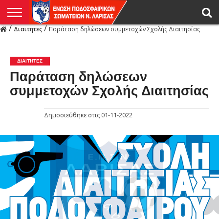
/
/
Διαιτητες
Παράταση δηλώσεων συμμετοχών Σχολής Διαιτησίας
Η
ΕΝΩΣΗ
ΑΓΩΝΙΣΤΙΚΑ
ΜΙΚΤΉ
ΔΙΑΙΤΗΣΙΑ
ΠΡΩΤΑΘΛΗΜΑΤΑ
ΥΠΟΔΟΜΕΣ
ΚΥΠΕΛΛΟ
ΑΜΕΣΑ
LIVE
ΝΕΑ
ΠΡΩΤΑΘΛΗΜΑΤΑ
ΚΥΠΕΛΛΟ
ΥΠΟΔΟΜΕΣ
ΠΕΙΘΑΡΧΙΚΟ
ΜΙΚΤΗ
ΠΑΡΑΤΗΡΗΤΕΣ
ΠΡΟΠΟΝΗΤΕΣ
ΔΙΑΙΤΗΤΕΣ
VIDEO
ΓΕΝΙΚΑ
ΑΦΙΕΡΩΜΑΤΑ
ΕΚΔΗΛΩΣΕΙΣ
ΕΠΙΚΟΙΝΩΝΙΑ
ΑΠΟΤΕΛΕΣΜΑΤΑ
ΛΑΡΙΣΑΣ
ΔΙΑΙΤΗΤΕΣ
Παράταση δηλώσεων
συμμετοχών Σχολής Διαιτησίας
Δημοσιεύθηκε στις
01-11-2022