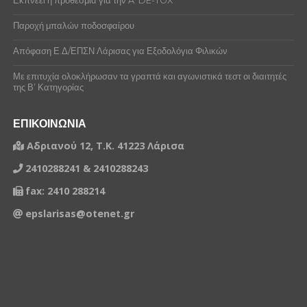
Εκπνέει η προθεσμία για την A’ DE-TOX
Παροχή μπαλών ποδοσφαίρου
Απόφαση Ε.Δ/ΕΠΣΝ Λάρισας για Εξοδολόγια Φιλικών
Με επιτυχία ολοκλήρωσαν τα γραπτά και αγωνιστικά τεστ οι διαιτητές
της Β’ Κατηγορίας
ΕΠΙΚΟΙΝΩΝΙΑ
Αδριανού 12, Τ.Κ. 41223 Λάρισα
2410288241 & 2410288243
fax: 2410 288214
epslarisas@otenet.gr