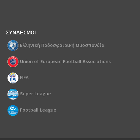
ΣΥΝΔΕΣΜΟΙ
Ε
λληνική
Π
οδοσφαιρική
Ο
μοσπονδία
U
nion of
E
uropean
F
ootball
A
ssociations
FIFA
S
uper
L
eague
F
ootball
L
eague