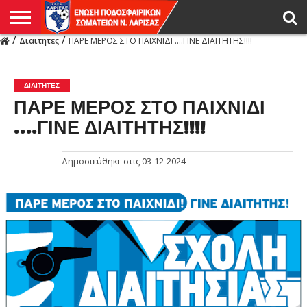
/
/
Διαιτητες
ΠΑΡΕ ΜΕΡΟΣ ΣΤΟ ΠΑΙΧΝΙΔΙ ….ΓΙΝΕ ΔΙΑΙΤΗΤΗΣ!!!!
Η
ΕΝΩΣΗ
ΑΓΩΝΙΣΤΙΚΑ
ΜΙΚΤΉ
ΔΙΑΙΤΗΣΙΑ
ΠΡΩΤΑΘΛΗΜΑΤΑ
ΥΠΟΔΟΜΕΣ
ΚΥΠΕΛΛΟ
ΑΜΕΣΑ
LIVE
ΝΕΑ
ΠΡΩΤΑΘΛΗΜΑΤΑ
ΚΥΠΕΛΛΟ
ΥΠΟΔΟΜΕΣ
ΠΕΙΘΑΡΧΙΚΟ
ΜΙΚΤΗ
ΠΑΡΑΤΗΡΗΤΕΣ
ΠΡΟΠΟΝΗΤΕΣ
ΔΙΑΙΤΗΤΕΣ
VIDEO
ΓΕΝΙΚΑ
ΑΦΙΕΡΩΜΑΤΑ
ΕΚΔΗΛΩΣΕΙΣ
ΕΠΙΚΟΙΝΩΝΙΑ
ΑΠΟΤΕΛΕΣΜΑΤΑ
ΛΑΡΙΣΑΣ
ΔΙΑΙΤΗΤΕΣ
ΠΑΡΕ ΜΕΡΟΣ ΣΤΟ ΠΑΙΧΝΙΔΙ
….ΓΙΝΕ ΔΙΑΙΤΗΤΗΣ!!!!
Δημοσιεύθηκε στις
03-12-2024